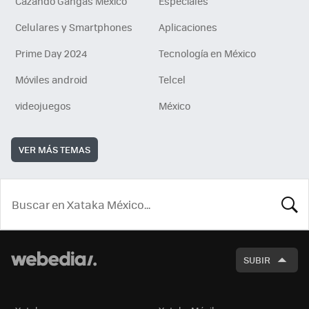
Cazando Gangas Mexico
Especiales
Celulares y Smartphones
Aplicaciones
Prime Day 2024
Tecnología en México
Móviles android
Telcel
videojuegos
México
VER MÁS TEMAS
BUSCA
SUBIR