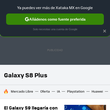
Ya puedes ver más de Xataka MX en Google
SELECCIÓN
GAMING
HOME
AUTO
TERRITORIO SAM
Añádenos como fuente preferida
Solo necesitas una cuenta de Google
×
Galaxy S8 Plus
HOY SE HABLA DE
Mercado Libre
Oferta
IA
Playstation
Huawei
El Galaxy S9 llegaría con