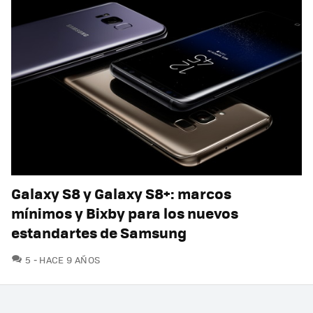
Galaxy S8 y Galaxy S8+: marcos
mínimos y Bixby para los nuevos
estandartes de Samsung
COMENTARIOS
5
HACE 9 AÑOS