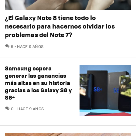
¿El Galaxy Note 8 tiene todo lo
necesario para hacernos olvidar los
problemas del Note 7?
COMENTARIOS
5
HACE 9 AÑOS
Samsung espera
generar las ganancias
más altas en su historia
gracias a los Galaxy S8 y
S8+
COMENTARIOS
0
HACE 9 AÑOS