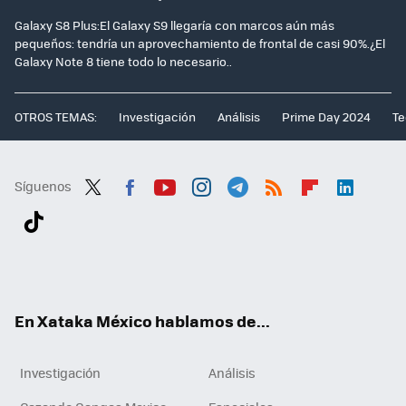
Galaxy S8 Plus:El Galaxy S9 llegaría con marcos aún más
pequeños: tendría un aprovechamiento de frontal de casi 90%.¿El
Galaxy Note 8 tiene todo lo necesario..
OTROS TEMAS:
Investigación
Análisis
Prime Day 2024
Te
Síguenos
Twit
Fac
You
Inst
Tele
RSS
Flip
Link
ter
ebo
tub
agr
gra
boa
edI
Tikt
ok
e
am
m
rd
n
ok
En Xataka México hablamos de...
Investigación
Análisis