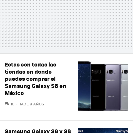
Estas son todas las
tiendas en donde
puedes comprar el
Samsung Galaxy S8 en
México
COMENTARIOS
10
HACE 9 AÑOS
Samsung Galaxy S8 y S8