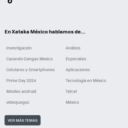
ter
ebo
tub
agr
gra
boa
edI
Tikt
ok
e
am
m
rd
n
ok
En Xataka México hablamos de...
Investigación
Análisis
Cazando Gangas Mexico
Especiales
Celulares y Smartphones
Aplicaciones
Prime Day 2024
Tecnología en México
Móviles android
Telcel
videojuegos
México
VER MÁS TEMAS