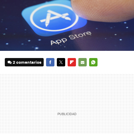
2 comentarios
FACEBOOK
TWITTER
FLIPBOARD
E-
WHATSAPP
MAIL