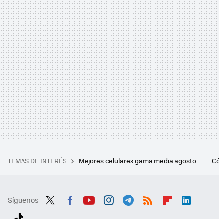
TEMAS DE INTERÉS
Mejores celulares gama media agosto
Có
Síguenos
Twit
Fac
You
Inst
Tele
RSS
Flip
Link