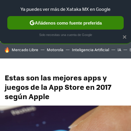
Ya puedes ver más de Xataka MX en Google
SELECCIÓN
GAMING
HOME
AUTO
TERRITORIO SAM
Añádenos como fuente preferida
Solo necesitas una cuenta de Google
×
HOY SE HABLA DE
Mercado Libre
Motorola
Inteligencia Artificial
IA
Estas son las mejores apps y
juegos de la App Store en 2017
según Apple