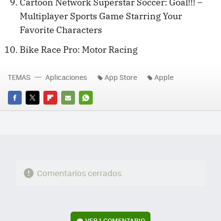
Cartoon Network Superstar Soccer: Goal!!! –
Multiplayer Sports Game Starring Your
Favorite Characters
Bike Race Pro: Motor Racing
TEMAS
Aplicaciones
App Store
Apple
FACEBOOK
TWITTER
FLIPBOARD
E-
WHATSAPP
MAIL
Comentarios cerrados
VER
1 COMENTARIO