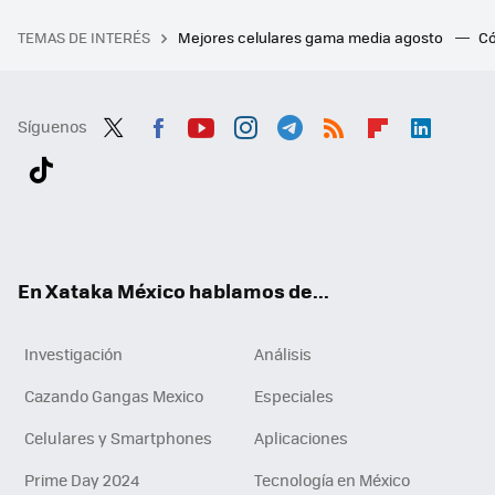
TEMAS DE INTERÉS
Mejores celulares gama media agosto
Có
Síguenos
Twit
Fac
You
Inst
Tele
RSS
Flip
Link
ter
ebo
tub
agr
gra
boa
edI
Tikt
ok
e
am
m
rd
n
ok
En Xataka México hablamos de...
Investigación
Análisis
Cazando Gangas Mexico
Especiales
Celulares y Smartphones
Aplicaciones
Prime Day 2024
Tecnología en México