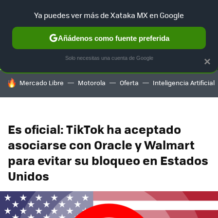
Ya puedes ver más de Xataka MX en Google
SELECCIÓN
GAMING
HOME
AUTO
TERRITORIO SAM
Añádenos como fuente preferida
Solo necesitas una cuenta de Google
×
HOY SE HABLA DE
Mercado Libre
Motorola
Oferta
Inteligencia Artificial
Es oficial: TikTok ha aceptado
asociarse con Oracle y Walmart
para evitar su bloqueo en Estados
Unidos