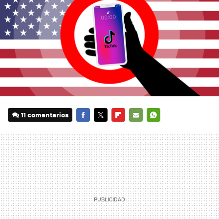
11 comentarios
FACEBOOK
TWITTER
FLIPBOARD
E-
WHATSAPP
MAIL