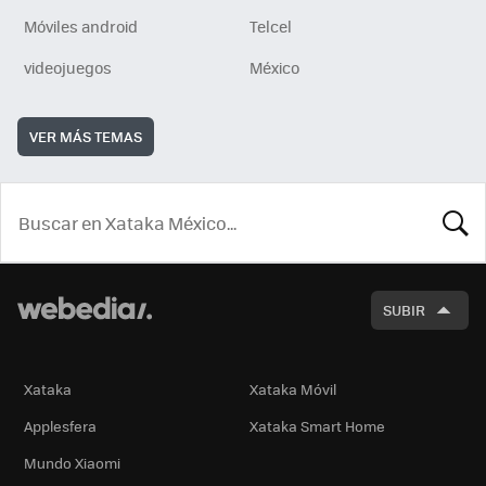
Móviles android
Telcel
videojuegos
México
VER MÁS TEMAS
BUSCA
SUBIR
Xataka
Xataka Móvil
Applesfera
Xataka Smart Home
Mundo Xiaomi