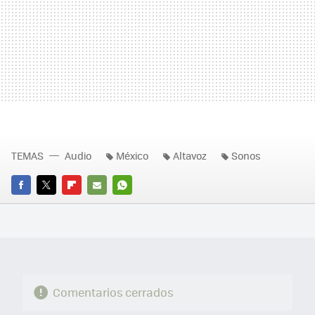
TEMAS
Audio
México
Altavoz
Sonos
FACEBOOK
TWITTER
FLIPBOARD
E-
WHATSAPP
MAIL
Comentarios cerrados