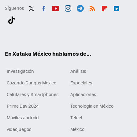
Síguenos
Twit
Fac
You
Inst
Tele
RSS
Flip
Link
ter
ebo
tub
agr
gra
boa
edI
Tikt
ok
e
am
m
rd
n
ok
En Xataka México hablamos de...
Investigación
Análisis
Cazando Gangas Mexico
Especiales
Celulares y Smartphones
Aplicaciones
Prime Day 2024
Tecnología en México
Móviles android
Telcel
videojuegos
México