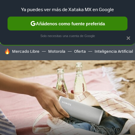
Ya puedes ver más de Xataka MX en Google
SELECCIÓN
GAMING
HOME
AUTO
TERRITORIO SAM
Añádenos como fuente preferida
Solo necesitas una cuenta de Google
×
HOY SE HABLA DE
Mercado Libre
Motorola
Oferta
Inteligencia Artificial