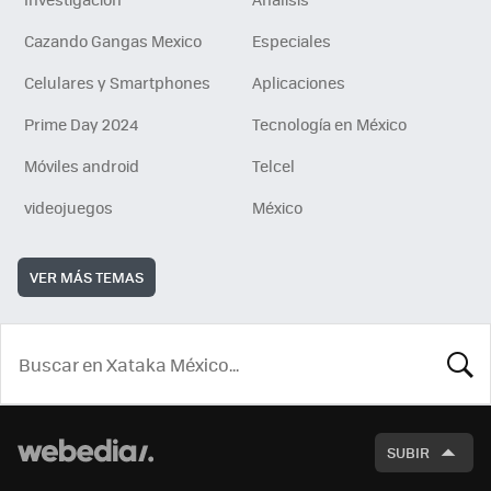
Cazando Gangas Mexico
Especiales
Celulares y Smartphones
Aplicaciones
Prime Day 2024
Tecnología en México
Móviles android
Telcel
videojuegos
México
VER MÁS TEMAS
BUSCA
SUBIR