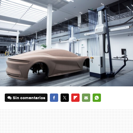
Sin comentarios
FACEBOOK
TWITTER
FLIPBOARD
E-
WHATSAPP
MAIL