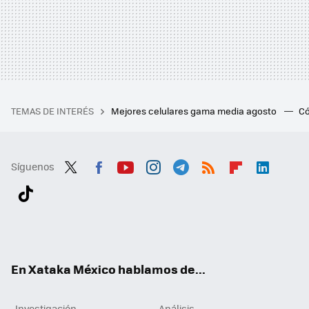
TEMAS DE INTERÉS
Mejores celulares gama media agosto
Có
Síguenos
Twit
Fac
You
Inst
Tele
RSS
Flip
Link
ter
ebo
tub
agr
gra
boa
edI
Tikt
ok
e
am
m
rd
n
ok
En Xataka México hablamos de...
Investigación
Análisis