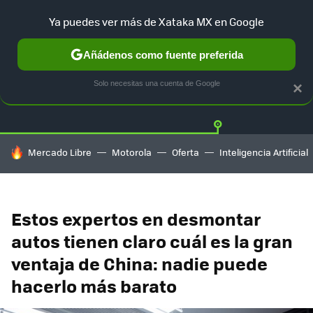
Ya puedes ver más de Xataka MX en Google
Añádenos como fuente preferida
Twitter
Fa
TESLA
UBER
AUTO ELECTRICO
Solo necesitas una cuenta de Google
×
HOY SE HABLA DE
Mercado Libre
Motorola
Oferta
Inteligencia Artificial
Estos expertos en desmontar
autos tienen claro cuál es la gran
ventaja de China: nadie puede
hacerlo más barato