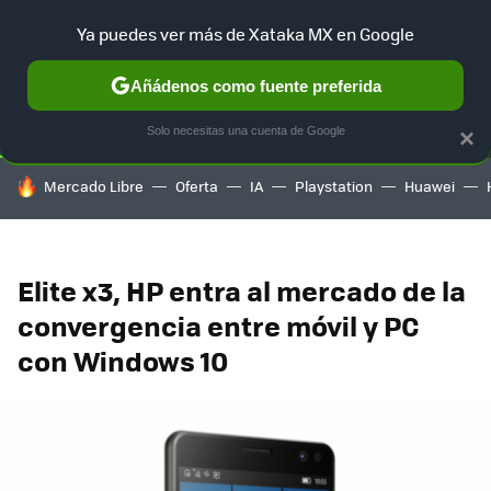
Ya puedes ver más de Xataka MX en Google
SELECCIÓN
GAMING
HOME
AUTO
TERRITORIO SAM
Añádenos como fuente preferida
Solo necesitas una cuenta de Google
×
HOY SE HABLA DE
Mercado Libre
Oferta
IA
Playstation
Huawei
Elite x3, HP entra al mercado de la
convergencia entre móvil y PC
con Windows 10