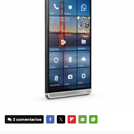
3 comentarios
FACEBOOK
TWITTER
FLIPBOARD
E-
WHATSAPP