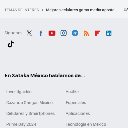
TEMAS DE INTERÉS
Mejores celulares gama media agosto
Có
Síguenos
Twit
Fac
You
Inst
Tele
RSS
Flip
Link
ter
ebo
tub
agr
gra
boa
edI
Tikt
ok
e
am
m
rd
n
ok
En Xataka México hablamos de...
Investigación
Análisis
Cazando Gangas Mexico
Especiales
Celulares y Smartphones
Aplicaciones
Prime Day 2024
Tecnología en México