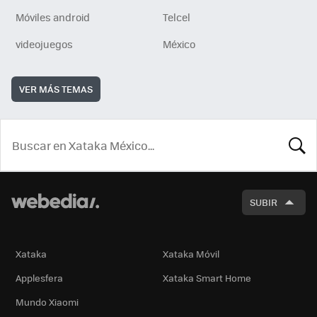
Móviles android
Telcel
videojuegos
México
VER MÁS TEMAS
BUSCA
SUBIR
Xataka
Xataka Móvil
Applesfera
Xataka Smart Home
Mundo Xiaomi