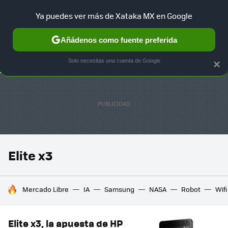
Ya puedes ver más de Xataka MX en Google
SELECCIÓN
GAMING
HOME
AUTO
TERRITORIO SAM
Añádenos como fuente preferida
Solo necesitas una cuenta de Google
×
Elite x3
HOY SE HABLA DE
Mercado Libre
IA
Samsung
NASA
Robot
Wifi
Elite x3, la apuesta de HP