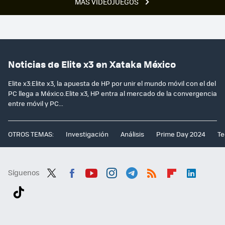
MÁS VIDEOJUEGOS
Noticias de Elite x3 en Xataka México
Elite x3:Elite x3, la apuesta de HP por unir el mundo móvil con el del
PC llega a México.Elite x3, HP entra al mercado de la convergencia
entre móvil y PC...
OTROS TEMAS:
Investigación
Análisis
Prime Day 2024
Te
Síguenos
Twit
Fac
You
Inst
Tele
RSS
Flip
Link
ter
ebo
tub
agr
gra
boa
edI
Tikt
ok
e
am
m
rd
n
ok