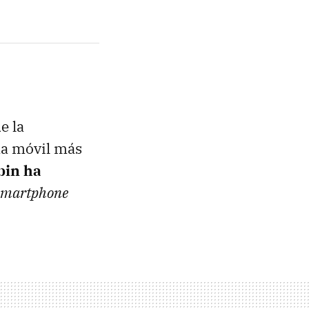
e la
ma móvil más
bin ha
smartphone