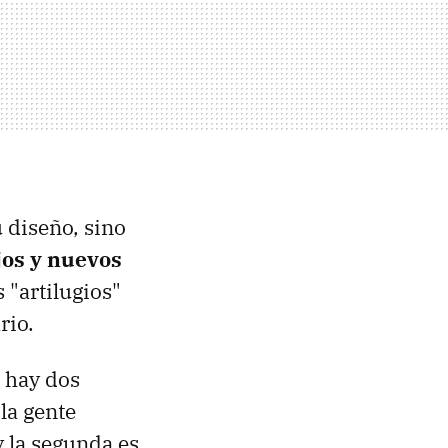
u diseño, sino
jos y nuevos
s "artilugios"
rio.
 hay dos
la gente
 y la segunda es