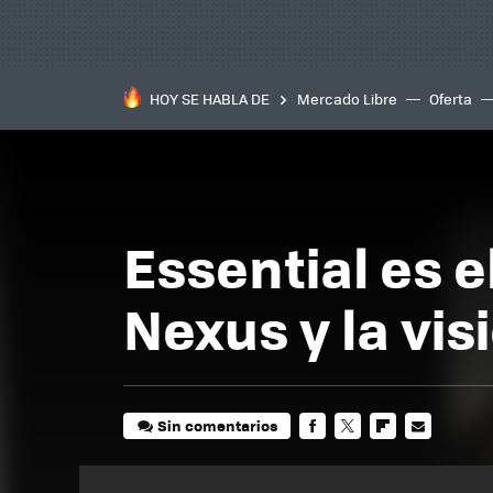
HOY SE HABLA DE
Mercado Libre
Oferta
Essential es el
Nexus y la vis
Sin comentarios
FACEBOOK
TWITTER
FLIPBOARD
E-
MAIL