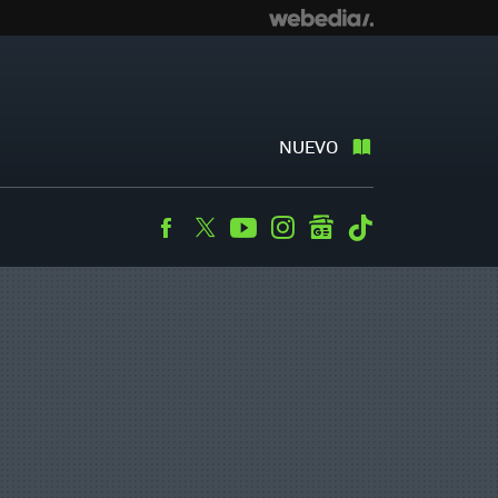
NUEVO
Facebook
Twitter
Youtube
Instagram
googlenews
Tiktok