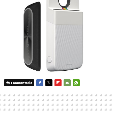
1 comentario
FACEBOOK
TWITTER
FLIPBOARD
E-
WHATSAPP
MAIL