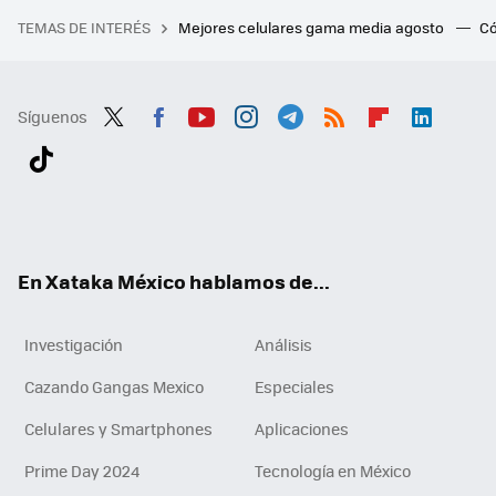
TEMAS DE INTERÉS
Mejores celulares gama media agosto
Có
Síguenos
Twit
Fac
You
Inst
Tele
RSS
Flip
Link
ter
ebo
tub
agr
gra
boa
edI
Tikt
ok
e
am
m
rd
n
ok
En Xataka México hablamos de...
Investigación
Análisis
Cazando Gangas Mexico
Especiales
Celulares y Smartphones
Aplicaciones
Prime Day 2024
Tecnología en México