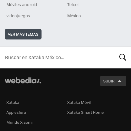
Móviles android
Telcel
videojuegos
México
VER MÁS TEMAS
BUSCA
SUBIR
Xataka
Xataka Móvil
Applesfera
Xataka Smart Home
Mundo Xiaomi