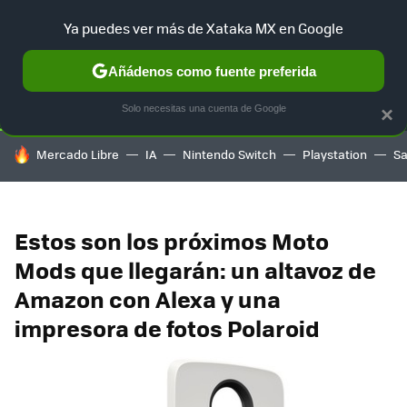
Ya puedes ver más de Xataka MX en Google
SELECCIÓN
GAMING
HOME
AUTO
TERRITORIO SAM
Añádenos como fuente preferida
Solo necesitas una cuenta de Google
×
HOY SE HABLA DE
Mercado Libre
IA
Nintendo Switch
Playstation
S
Estos son los próximos Moto
Mods que llegarán: un altavoz de
Amazon con Alexa y una
impresora de fotos Polaroid