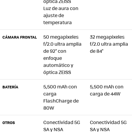
óptica ZEISS
Luz de aura con
ajuste de
temperatura
50 megapixeles
32 megapixeles
CÁMARA FRONTAL
f/2.0 ultra amplia
f/2.0 ultra amplia
de 92° con
de 84°
enfoque
automático y
óptica ZEISS
5,500 mAh con
5,500 mAh con
BATERÍA
carga
carga de 44W
FlashCharge de
80W
Conectividad 5G
Conectividad 5G
OTROS
SA y NSA
SA y NSA