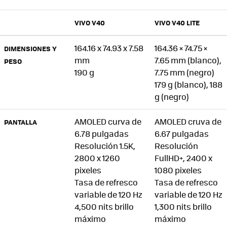
VIVO V40
VIVO V40 LITE
164.16 x 74.93 x 7.58
164.36 × 74.75 ×
DIMENSIONES Y
mm
7.65 mm (blanco),
PESO
190 g
7.75 mm (negro)
179 g (blanco), 188
g (negro)
AMOLED curva de
AMOLED cruva de
PANTALLA
6.78 pulgadas
6.67 pulgadas
Resolución 1.5K,
Resolución
2800 x 1260
FullHD+, 2400 x
pixeles
1080 pixeles
Tasa de refresco
Tasa de refresco
variable de 120 Hz
variable de 120 Hz
4,500 nits brillo
1,300 nits brillo
máximo
máximo