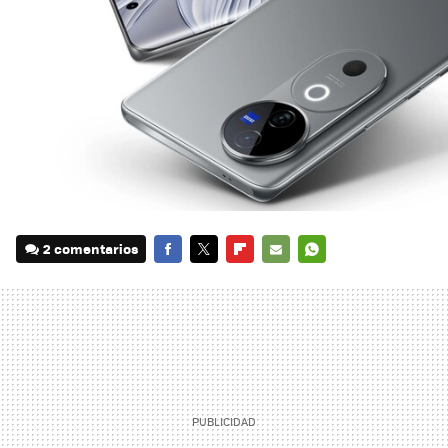
2 comentarios
FACEBOOK
TWITTER
FLIPBOARD
E-
WHATSAPP
MAIL