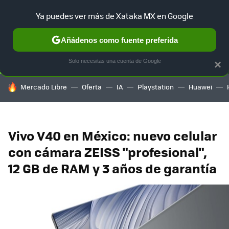
Ya puedes ver más de Xataka MX en Google
SELECCIÓN
GAMING
HOME
AUTO
TERRITORIO SAM
Añádenos como fuente preferida
Solo necesitas una cuenta de Google
×
HOY SE HABLA DE
Mercado Libre
Oferta
IA
Playstation
Huawei
Vivo V40 en México: nuevo celular
con cámara ZEISS "profesional",
12 GB de RAM y 3 años de garantía