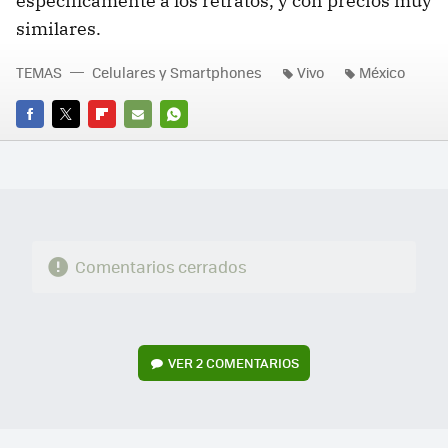
específicamente a los retratos, y con precios muy
similares.
TEMAS
Celulares y Smartphones
Vivo
México
FACEBOOK
TWITTER
FLIPBOARD
E-
WHATSAPP
MAIL
Comentarios cerrados
VER
2 COMENTARIOS