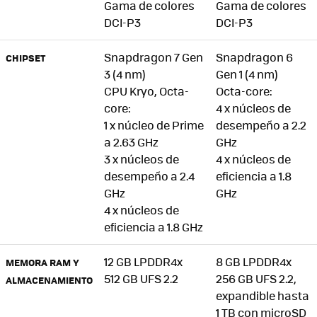
Gama de colores
Gama de colores
DCI-P3
DCI-P3
Snapdragon 7 Gen
Snapdragon 6
CHIPSET
3 (4 nm)
Gen 1 (4 nm)
CPU Kryo, Octa-
Octa-core:
core:
4 x núcleos de
1 x núcleo de Prime
desempeño a 2.2
a 2.63 GHz
GHz
3 x núcleos de
4 x núcleos de
desempeño a 2.4
eficiencia a 1.8
GHz
GHz
4 x núcleos de
eficiencia a 1.8 GHz
12 GB LPDDR4x
8 GB LPDDR4x
MEMORA RAM Y
512 GB UFS 2.2
256 GB UFS 2.2,
ALMACENAMIENTO
expandible hasta
1 TB con microSD