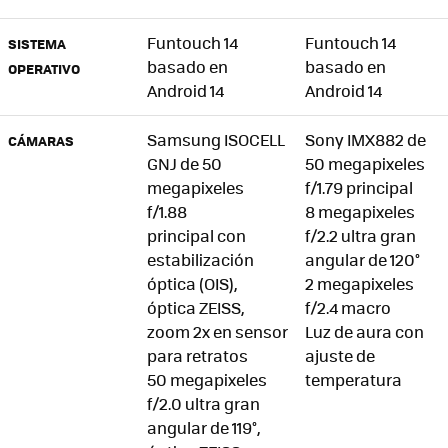
Funtouch 14
Funtouch 14
SISTEMA
basado en
basado en
OPERATIVO
Android 14
Android 14
Samsung ISOCELL
Sony IMX882 de
CÁMARAS
GNJ de 50
50 megapixeles
megapixeles
f/1.79 principal
f/1.88
8 megapixeles
principal con
f/2.2 ultra gran
estabilización
angular de 120°
óptica (OIS),
2 megapixeles
óptica ZEISS,
f/2.4 macro
zoom 2x en sensor
Luz de aura con
para retratos
ajuste de
50 megapixeles
temperatura
f/2.0 ultra gran
angular de 119°,