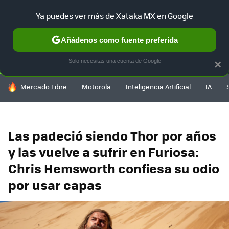
Ya puedes ver más de Xataka MX en Google
SELECCIÓN
GAMING
HOME
AUTO
TERRITORIO SAM
Añádenos como fuente preferida
Solo necesitas una cuenta de Google
×
HOY SE HABLA DE
Mercado Libre
Motorola
Inteligencia Artificial
IA
Las padeció siendo Thor por años
y las vuelve a sufrir en Furiosa:
Chris Hemsworth confiesa su odio
por usar capas