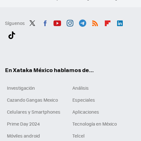
Síguenos
Twit
Fac
You
Inst
Tele
RSS
Flip
Link
ter
ebo
tub
agr
gra
boa
edI
Tikt
ok
e
am
m
rd
n
ok
En Xataka México hablamos de...
Investigación
Análisis
Cazando Gangas Mexico
Especiales
Celulares y Smartphones
Aplicaciones
Prime Day 2024
Tecnología en México
Móviles android
Telcel