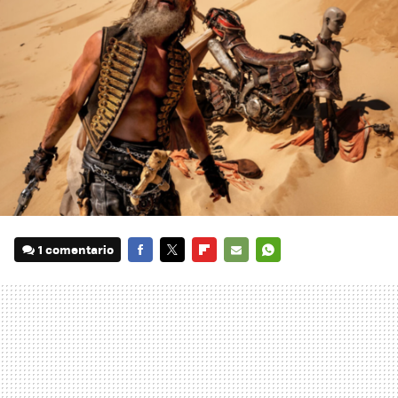
1 comentario
FACEBOOK
TWITTER
FLIPBOARD
E-
WHATSAPP
MAIL