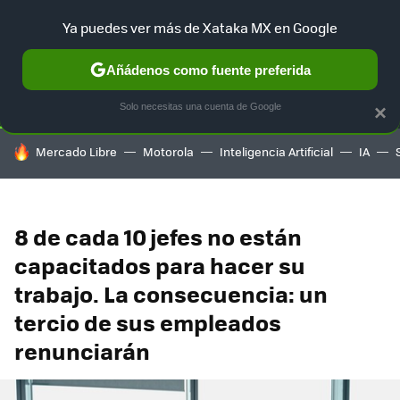
Ya puedes ver más de Xataka MX en Google
SELECCIÓN
GAMING
HOME
AUTO
TERRITORIO SAM
Añádenos como fuente preferida
Solo necesitas una cuenta de Google
×
HOY SE HABLA DE
Mercado Libre
Motorola
Inteligencia Artificial
IA
8 de cada 10 jefes no están
capacitados para hacer su
trabajo. La consecuencia: un
tercio de sus empleados
renunciarán