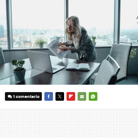
1 comentario
FACEBOOK
TWITTER
FLIPBOARD
E-
WHATSAPP
MAIL