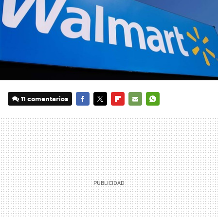
11 comentarios
FACEBOOK
TWITTER
FLIPBOARD
E-
WHATSAPP
MAIL