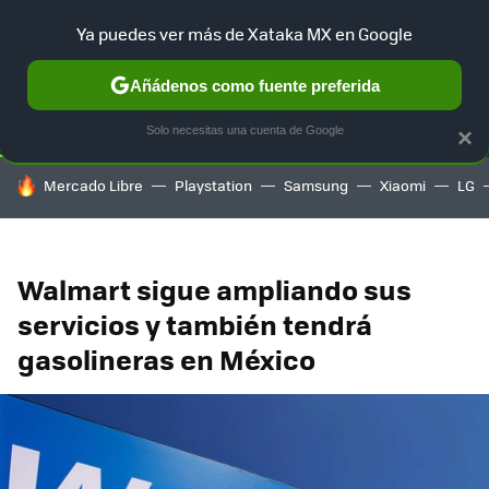
Ya puedes ver más de Xataka MX en Google
SELECCIÓN
GAMING
HOME
AUTO
TERRITORIO SAM
Añádenos como fuente preferida
Solo necesitas una cuenta de Google
×
HOY SE HABLA DE
Mercado Libre
Playstation
Samsung
Xiaomi
LG
Walmart sigue ampliando sus
servicios y también tendrá
gasolineras en México