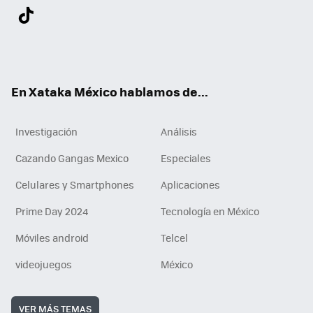
Twit
Fac
You
Inst
Tele
RSS
Flip
Link
ter
ebo
tub
agr
gra
boa
edI
Tikt
ok
e
am
m
rd
n
ok
En Xataka México hablamos de...
Investigación
Análisis
Cazando Gangas Mexico
Especiales
Celulares y Smartphones
Aplicaciones
Prime Day 2024
Tecnología en México
Móviles android
Telcel
videojuegos
México
VER MÁS TEMAS