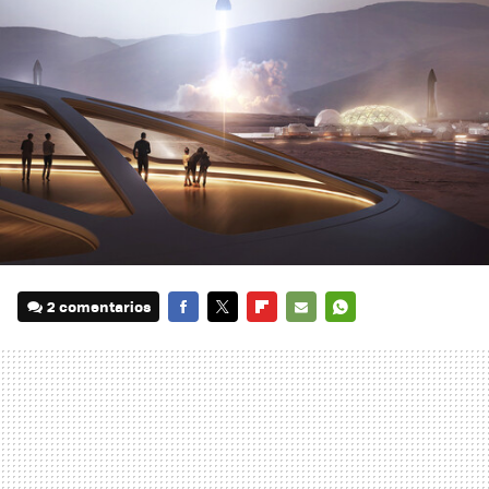
2 comentarios
FACEBOOK
TWITTER
FLIPBOARD
E-
WHATSAPP
MAIL