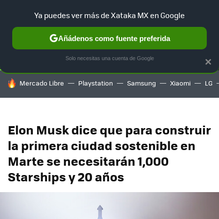
Ya puedes ver más de Xataka MX en Google
SELECCIÓN
GAMING
HOME
AUTO
TERRITORIO SAM
Añádenos como fuente preferida
Solo necesitas una cuenta de Google
×
HOY SE HABLA DE
Mercado Libre
Playstation
Samsung
Xiaomi
LG
Elon Musk dice que para construir
la primera ciudad sostenible en
Marte se necesitarán 1,000
Starships y 20 años