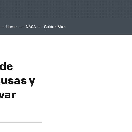
Honor
NASA
Spider-Man
 de
ausas y
evar