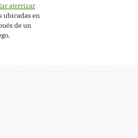
ar aterrizar
s ubicadas en
spués de un
ego.