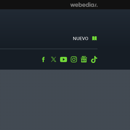
NUEVO
Facebook
Twitter
Youtube
Instagram
googlenews
Tiktok