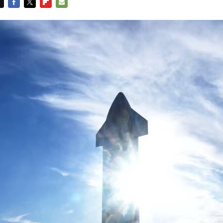
FACEBOOK
TWITTER
FLIPBOARD
E-
MAIL