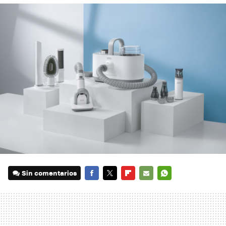
Sin comentarios
FACEBOOK
TWITTER
FLIPBOARD
E-
WHATSAPP
MAIL