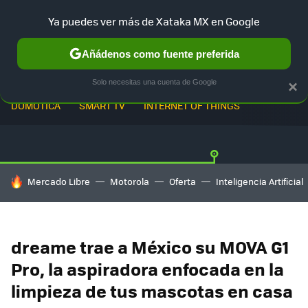
Ya puedes ver más de Xataka MX en Google
Añádenos como fuente preferida
Solo necesitas una cuenta de Google
×
DOMÓTICA
SMART TV
INTERNET OF THINGS
HOY SE HABLA DE
Mercado Libre
Motorola
Oferta
Inteligencia Artificial
dreame trae a México su MOVA G1
Pro, la aspiradora enfocada en la
limpieza de tus mascotas en casa