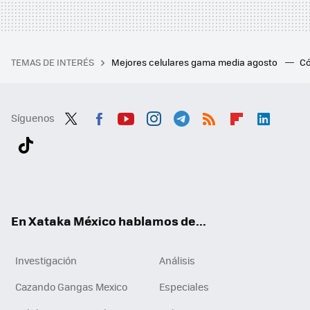
TEMAS DE INTERÉS
Mejores celulares gama media agosto
Có
Síguenos
Twit
Fac
You
Inst
Tele
RSS
Flip
Link
ter
ebo
tub
agr
gra
boa
edI
Tikt
ok
e
am
m
rd
n
ok
En Xataka México hablamos de...
Investigación
Análisis
Cazando Gangas Mexico
Especiales