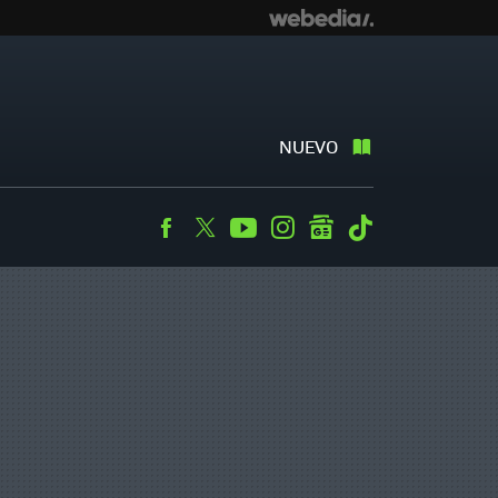
NUEVO
Facebook
Twitter
Youtube
Instagram
googlenews
Tiktok