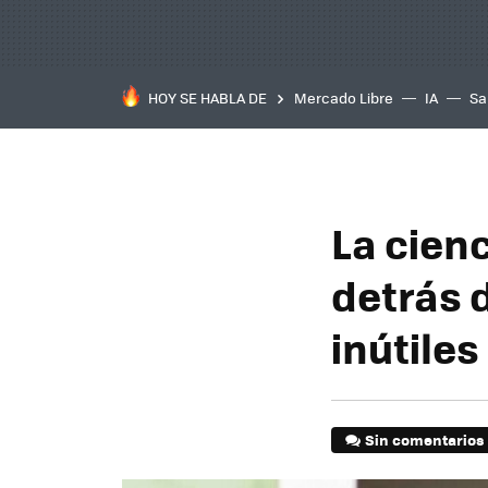
HOY SE HABLA DE
Mercado Libre
IA
Sa
La cienc
detrás d
inútiles
Sin comentarios