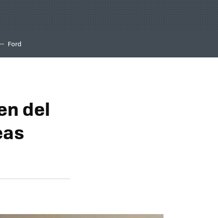
Ford
en del
eas