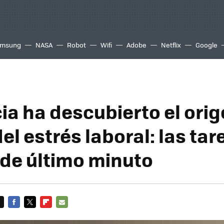
msung
NASA
Robot
Wifi
Adobe
Netflix
Google
ia ha descubierto el orig
el estrés laboral: las tar
 de último minuto
FACEBOOK
TWITTER
FLIPBOARD
E-