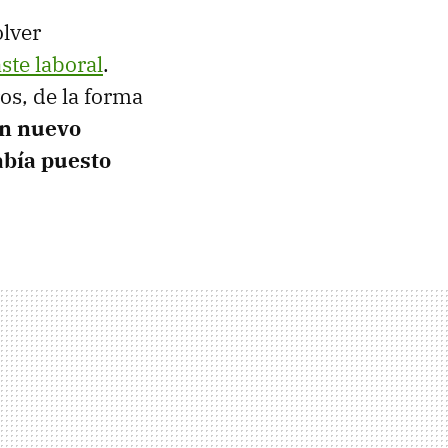
olver
ste laboral
.
os, de la forma
n nuevo
abía puesto