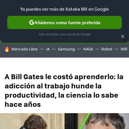
Ya puedes ver más de Xataka MX en Google
SELECCIÓN
GAMING
HOME
AUTO
TERRITORIO SAM
Añádenos como fuente preferida
Solo necesitas una cuenta de Google
×
HOY SE HABLA DE
Mercado Libre
IA
Samsung
NASA
Robot
Wifi
A Bill Gates le costó aprenderlo: la
adicción al trabajo hunde la
productividad, la ciencia lo sabe
hace años