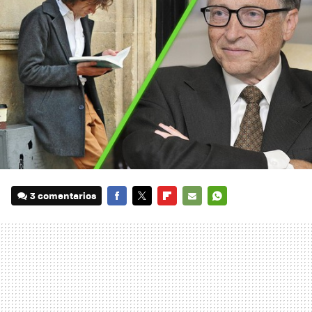
3 comentarios
FACEBOOK
TWITTER
FLIPBOARD
E-
WHATSAPP
MAIL