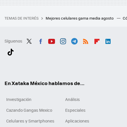
TEMAS DE INTERÉS
Mejores celulares gama media agosto
Có
Síguenos
Twit
Fac
You
Inst
Tele
RSS
Flip
Link
ter
ebo
tub
agr
gra
boa
edI
Tikt
ok
e
am
m
rd
n
ok
En Xataka México hablamos de...
Investigación
Análisis
Cazando Gangas Mexico
Especiales
Celulares y Smartphones
Aplicaciones