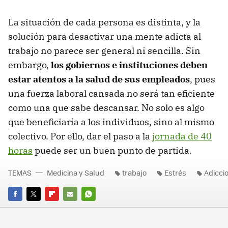
La situación de cada persona es distinta, y la
solución para desactivar una mente adicta al
trabajo no parece ser general ni sencilla. Sin
embargo,
los gobiernos e instituciones deben
estar atentos a la salud de sus empleados
, pues
una fuerza laboral cansada no será tan eficiente
como una que sabe descansar. No solo es algo
que beneficiaría a los individuos, sino al mismo
colectivo. Por ello, dar el paso a la
jornada de 40
horas
puede ser un buen punto de partida.
TEMAS
Medicina y Salud
trabajo
Estrés
Adicci
FACEBOOK
TWITTER
FLIPBOARD
E-
WHATSAPP
MAIL