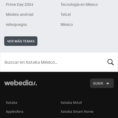
Prime Day 2024
Tecnología en México
Móviles android
Telcel
videojuegos
México
VER MÁS TEMAS
BUSCA
SUBIR
Xataka
Xataka Móvil
Applesfera
Xataka Smart Home