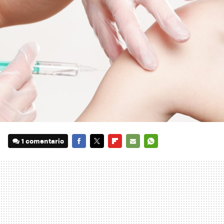
1 comentario
FACEBOOK
TWITTER
FLIPBOARD
E-
WHATSAPP
MAIL