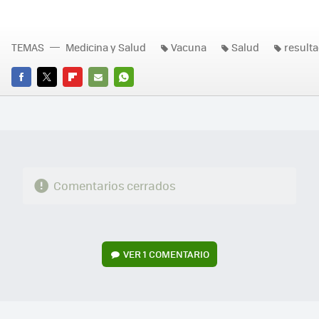
TEMAS
Medicina y Salud
Vacuna
Salud
result
FACEBOOK
TWITTER
FLIPBOARD
E-
WHATSAPP
MAIL
Comentarios cerrados
VER
1 COMENTARIO