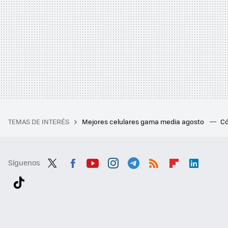
TEMAS DE INTERÉS
Mejores celulares gama media agosto
Có
Síguenos
Twit
Fac
You
Inst
Tele
RSS
Flip
Link
ter
ebo
tub
agr
gra
boa
edI
Tikt
ok
e
am
m
rd
n
ok