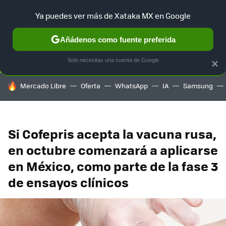
Ya puedes ver más de Xataka MX en Google
SELECCIÓN
GAMING
HOME
AUTO
TERRITORIO SAM
Añádenos como fuente preferida
Solo necesitas una cuenta de Google
×
HOY SE HABLA DE
Mercado Libre
Oferta
WhatsApp
IA
Samsung
Si Cofepris acepta la vacuna rusa,
en octubre comenzará a aplicarse
en México, como parte de la fase 3
de ensayos clínicos