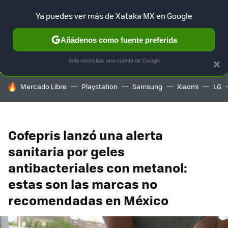
Ya puedes ver más de Xataka MX en Google
SELECCIÓN
GAMING
HOME
AUTO
TERRITORIO SAM
Añádenos como fuente preferida
Solo necesitas una cuenta de Google
×
HOY SE HABLA DE
Mercado Libre
Playstation
Samsung
Xiaomi
LG
Cofepris lanzó una alerta
sanitaria por geles
antibacteriales con metanol:
estas son las marcas no
recomendadas en México