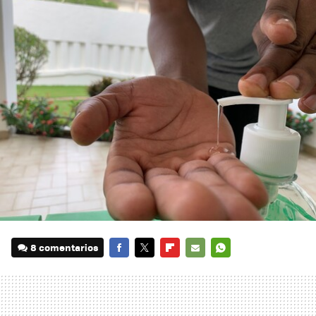
8 comentarios
FACEBOOK
TWITTER
FLIPBOARD
E-
WHATSAPP
MAIL