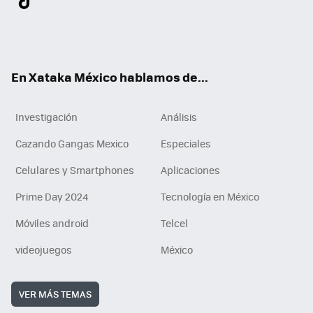
ter
ebo
tub
agr
gra
boa
edI
Tikt
ok
e
am
m
rd
n
ok
En Xataka México hablamos de...
Investigación
Análisis
Cazando Gangas Mexico
Especiales
Celulares y Smartphones
Aplicaciones
Prime Day 2024
Tecnología en México
Móviles android
Telcel
videojuegos
México
VER MÁS TEMAS