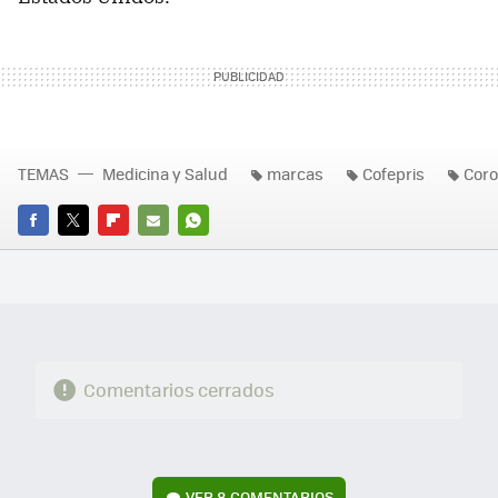
TEMAS
Medicina y Salud
marcas
Cofepris
Coro
FACEBOOK
TWITTER
FLIPBOARD
E-
WHATSAPP
MAIL
Comentarios cerrados
VER
8 COMENTARIOS