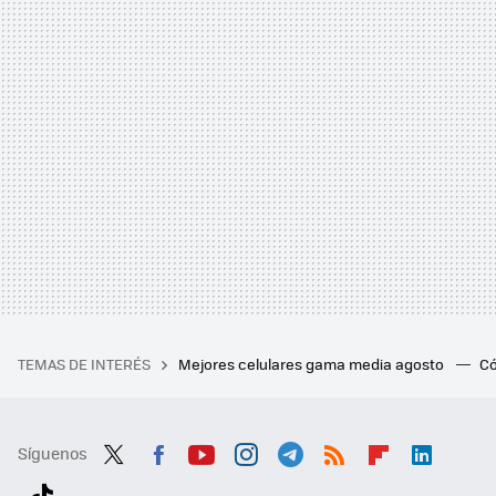
TEMAS DE INTERÉS
Mejores celulares gama media agosto
Có
Síguenos
Twit
Fac
You
Inst
Tele
RSS
Flip
Link