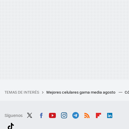
TEMAS DE INTERÉS
Mejores celulares gama media agosto
Có
Síguenos
Twit
Fac
You
Inst
Tele
RSS
Flip
Link