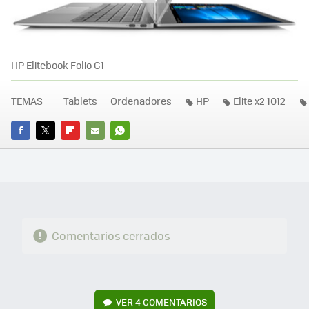
HP Elitebook Folio G1
TEMAS
Tablets
Ordenadores
HP
Elite x2 1012
FACEBOOK
TWITTER
FLIPBOARD
E-
WHATSAPP
MAIL
Comentarios cerrados
VER
4 COMENTARIOS