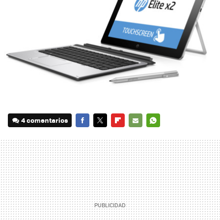
4 comentarios
FACEBOOK
TWITTER
FLIPBOARD
E-
WHATSAPP
MAIL