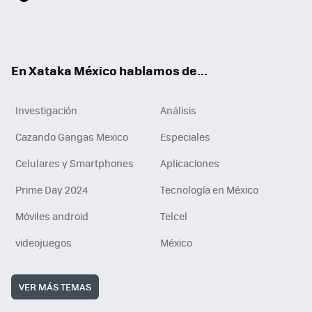
ter
ebo
tub
agr
gra
boa
edI
Tikt
ok
e
am
m
rd
n
ok
En Xataka México hablamos de...
Investigación
Análisis
Cazando Gangas Mexico
Especiales
Celulares y Smartphones
Aplicaciones
Prime Day 2024
Tecnología en México
Móviles android
Telcel
videojuegos
México
VER MÁS TEMAS