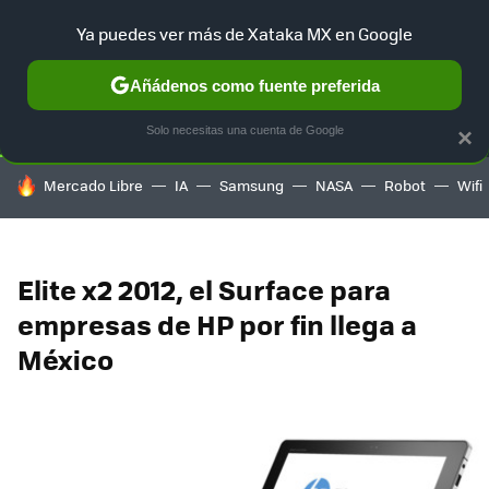
Ya puedes ver más de Xataka MX en Google
SELECCIÓN
GAMING
HOME
AUTO
TERRITORIO SAM
Añádenos como fuente preferida
Solo necesitas una cuenta de Google
×
HOY SE HABLA DE
Mercado Libre
IA
Samsung
NASA
Robot
Wifi
Elite x2 2012, el Surface para
empresas de HP por fin llega a
México