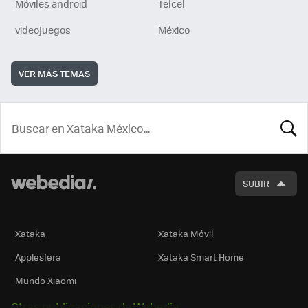
Móviles android
Telcel
videojuegos
México
VER MÁS TEMAS
BUSCA
SUBIR
Xataka
Xataka Móvil
Applesfera
Xataka Smart Home
Mundo Xiaomi
Otras publicaciones de Webedia