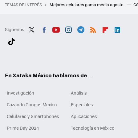
TEMAS DE INTERÉS
Mejores celulares gama media agosto
Có
Síguenos
Twit
Fac
You
Inst
Tele
RSS
Flip
Link
ter
ebo
tub
agr
gra
boa
edI
Tikt
ok
e
am
m
rd
n
ok
En Xataka México hablamos de...
Investigación
Análisis
Cazando Gangas Mexico
Especiales
Celulares y Smartphones
Aplicaciones
Prime Day 2024
Tecnología en México