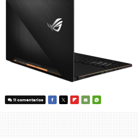
11 comentarios
FACEBOOK
TWITTER
FLIPBOARD
E-
WHATSAPP
MAIL