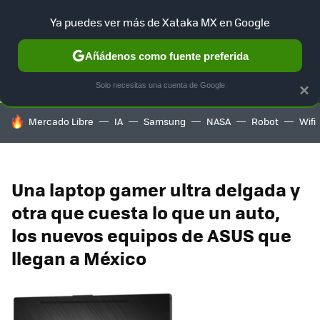
Ya puedes ver más de Xataka MX en Google
SELECCIÓN
GAMING
HOME
AUTO
TERRITORIO SAM
Añádenos como fuente preferida
Solo necesitas una cuenta de Google
×
HOY SE HABLA DE
Mercado Libre
IA
Samsung
NASA
Robot
Wifi
Una laptop gamer ultra delgada y
otra que cuesta lo que un auto,
los nuevos equipos de ASUS que
llegan a México