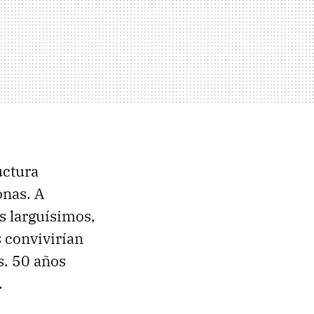
uctura
onas. A
s larguísimos,
 convivirían
s. 50 años
.