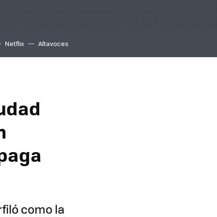
Netflix
Altavoces
iudad
n
 paga
filó como la