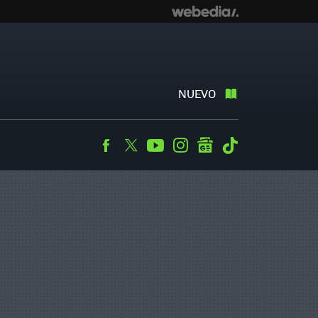
NUEVO
Facebook
Twitter
Youtube
Instagram
googlenews
Tiktok