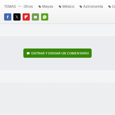
TEMAS
Otros
Mayas
México
Astronomía
C
FACEBOOK
TWITTER
FLIPBOARD
E-
WHATSAPP
MAIL
ENTRAR Y ENVIAR UN COMENTARIO