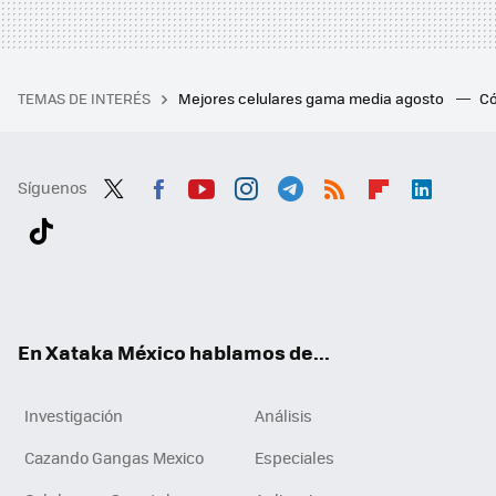
TEMAS DE INTERÉS
Mejores celulares gama media agosto
Có
Síguenos
Twit
Fac
You
Inst
Tele
RSS
Flip
Link
ter
ebo
tub
agr
gra
boa
edI
Tikt
ok
e
am
m
rd
n
ok
En Xataka México hablamos de...
Investigación
Análisis
Cazando Gangas Mexico
Especiales