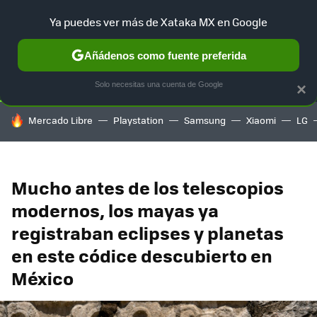
Ya puedes ver más de Xataka MX en Google
SELECCIÓN
GAMING
HOME
AUTO
TERRITORIO SAM
Añádenos como fuente preferida
Solo necesitas una cuenta de Google
×
HOY SE HABLA DE
Mercado Libre
Playstation
Samsung
Xiaomi
LG
Mucho antes de los telescopios
modernos, los mayas ya
registraban eclipses y planetas
en este códice descubierto en
México