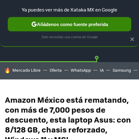
Ya puedes ver más de Xataka MX en Google
Añádenos como fuente preferida
OFERTAS
GUÍA DE COMPRAS
MERCADO LIBRE
AMAZON
Solo necesitas una cuenta de Google
×
HOY SE HABLA DE
Mercado Libre
Oferta
WhatsApp
IA
Samsung
Amazon México está rematando,
con más de 7,000 pesos de
descuento, esta laptop Asus: con
8/128 GB, chasis reforzado,