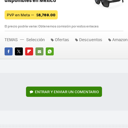
PVP en Meta —
$
8,769.00
El precio podría variar. Obtenemos comisión por estos enlaces
TEMAS
Selección
Ofertas
Descuentos
Amazon
FACEBOOK
TWITTER
FLIPBOARD
E-
WHATSAPP
MAIL
ENTRAR Y ENVIAR UN COMENTARIO