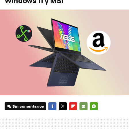
Windows 11 y MSI
Sin comentarios
FACEBOOK
TWITTER
FLIPBOARD
E-
WHATSAPP
MAIL