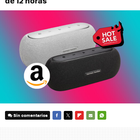
de 12 horas
Sin comentarios
FACEBOOK
TWITTER
FLIPBOARD
E-
WHATSAPP
MAIL