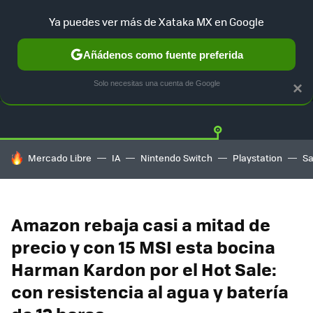
Ya puedes ver más de Xataka MX en Google
Añádenos como fuente preferida
OFERTAS
GUÍA DE COMPRAS
MERCADO LIBRE
AMAZON
Solo necesitas una cuenta de Google
×
HOY SE HABLA DE
Mercado Libre
IA
Nintendo Switch
Playstation
S
Amazon rebaja casi a mitad de
precio y con 15 MSI esta bocina
Harman Kardon por el Hot Sale:
con resistencia al agua y batería