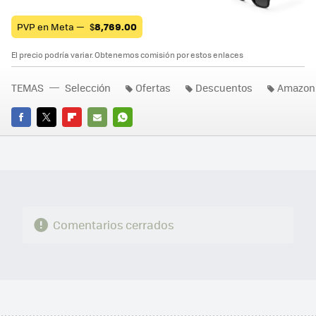
PVP en Meta —
$
8,769.00
El precio podría variar. Obtenemos comisión por estos enlaces
TEMAS
Selección
Ofertas
Descuentos
Amazon
FACEBOOK
TWITTER
FLIPBOARD
E-
WHATSAPP
MAIL
Comentarios cerrados