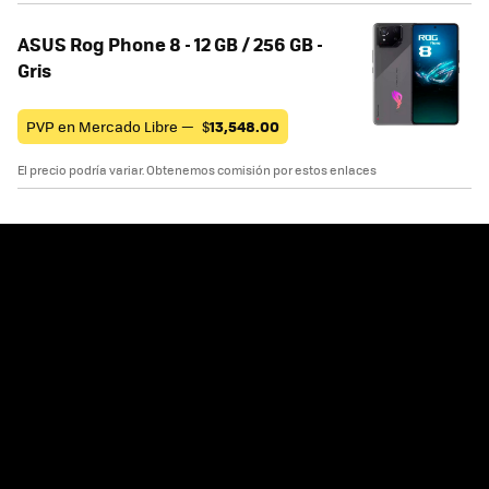
ASUS Rog Phone 8 - 12 GB / 256 GB -
Gris
PVP en Mercado Libre —
$
13,548.00
El precio podría variar. Obtenemos comisión por estos enlaces