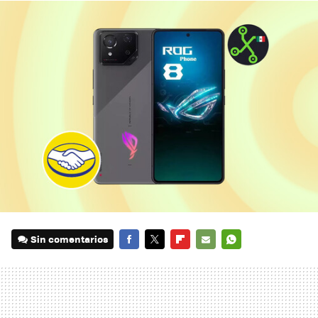
Sin comentarios
FACEBOOK
TWITTER
FLIPBOARD
E-
WHATSAPP
MAIL