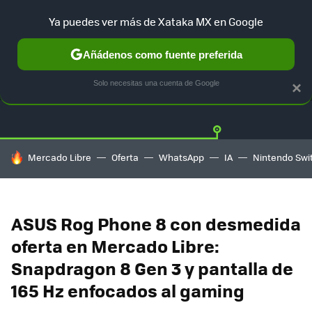
Ya puedes ver más de Xataka MX en Google
Añádenos como fuente preferida
OFERTAS
GUÍA DE COMPRAS
MERCADO LIBRE
AMAZON
Solo necesitas una cuenta de Google
×
HOY SE HABLA DE
Mercado Libre
Oferta
WhatsApp
IA
Nintendo Swi
ASUS Rog Phone 8 con desmedida
oferta en Mercado Libre:
Snapdragon 8 Gen 3 y pantalla de
165 Hz enfocados al gaming