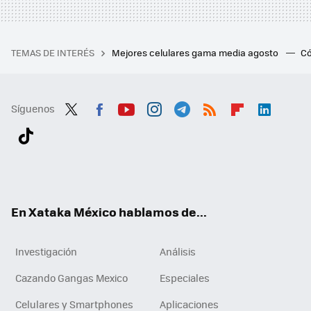
TEMAS DE INTERÉS
Mejores celulares gama media agosto
Có
Síguenos
Twit
Fac
You
Inst
Tele
RSS
Flip
Link
ter
ebo
tub
agr
gra
boa
edI
Tikt
ok
e
am
m
rd
n
ok
En Xataka México hablamos de...
Investigación
Análisis
Cazando Gangas Mexico
Especiales
Celulares y Smartphones
Aplicaciones