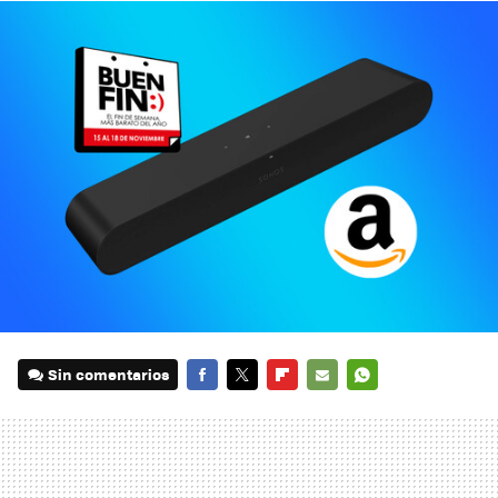
Sin comentarios
FACEBOOK
TWITTER
FLIPBOARD
E-
WHATSAPP
MAIL