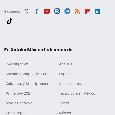
Síguenos
Twit
Fac
You
Inst
Tele
RSS
Flip
Link
ter
ebo
tub
agr
gra
boa
edI
Tikt
ok
e
am
m
rd
n
ok
En Xataka México hablamos de...
Investigación
Análisis
Cazando Gangas Mexico
Especiales
Celulares y Smartphones
Aplicaciones
Prime Day 2024
Tecnología en México
Móviles android
Telcel
videojuegos
México