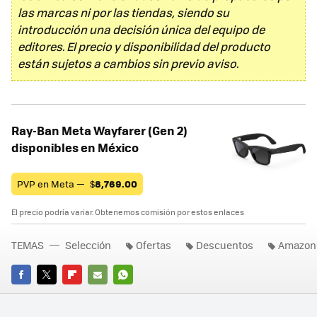
las marcas ni por las tiendas, siendo su
introducción una decisión única del equipo de
editores. El precio y disponibilidad del producto
están sujetos a cambios sin previo aviso.
Ray-Ban Meta Wayfarer (Gen 2)
disponibles en México
PVP en Meta —
$
8,769.00
El precio podría variar. Obtenemos comisión por estos enlaces
TEMAS
Selección
Ofertas
Descuentos
Amazon
FACEBOOK
TWITTER
FLIPBOARD
E-
WHATSAPP
MAIL