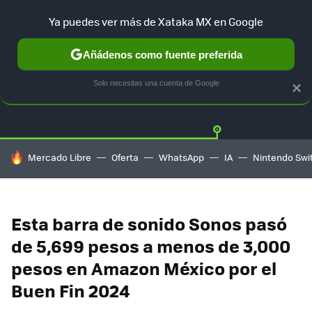
Ya puedes ver más de Xataka MX en Google
Añádenos como fuente preferida
OFERTAS
GUÍA DE COMPRAS
MERCADO LIBRE
AMAZON
Solo necesitas una cuenta de Google
×
HOY SE HABLA DE
Mercado Libre
Oferta
WhatsApp
IA
Nintendo Swi
Esta barra de sonido Sonos pasó
de 5,699 pesos a menos de 3,000
pesos en Amazon México por el
Buen Fin 2024