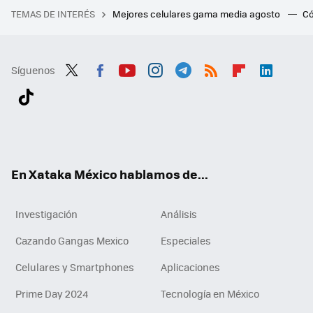
TEMAS DE INTERÉS
Mejores celulares gama media agosto
Có
Síguenos
Twit
Fac
You
Inst
Tele
RSS
Flip
Link
ter
ebo
tub
agr
gra
boa
edI
Tikt
ok
e
am
m
rd
n
ok
En Xataka México hablamos de...
Investigación
Análisis
Cazando Gangas Mexico
Especiales
Celulares y Smartphones
Aplicaciones
Prime Day 2024
Tecnología en México