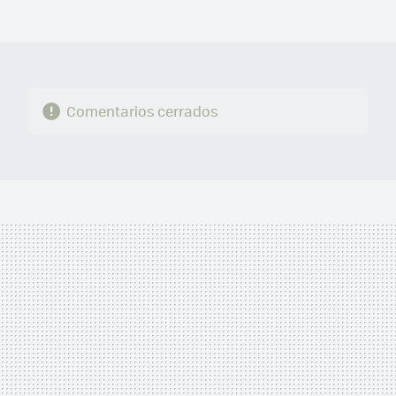
FACEBOOK
TWITTER
FLIPBOARD
E-
WHATSAPP
MAIL
Comentarios cerrados