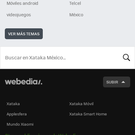
Móviles android
Telcel
videojuegos
México
VER MÁS TEMAS
BUSCA
SUBIR
Xataka
Xataka Móvil
Applesfera
Xataka Smart Home
Mundo Xiaomi