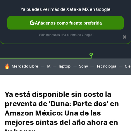
Ya puedes ver más de Xataka MX en Google
Añádenos como fuente preferida
OFERTAS
GUÍA DE COMPRAS
MERCADO LIBRE
AMAZON
Solo necesitas una cuenta de Google
×
HOY SE HABLA DE
Mercado Libre
IA
laptop
Sony
Tecnología
Cie
Ya está disponible sin costo la
preventa de ‘Duna: Parte dos’ en
Amazon México: Una de las
mejores cintas del año ahora en