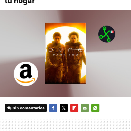
tu hogar
Sin comentarios
FACEBOOK
TWITTER
FLIPBOARD
E-
WHATSAPP
MAIL