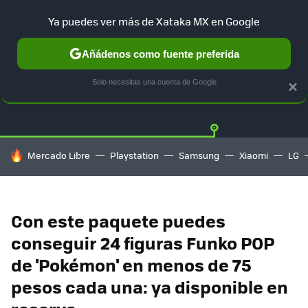
Ya puedes ver más de Xataka MX en Google
Añádenos como fuente preferida
OFERTAS
GUÍA DE COMPRAS
MERCADO LIBRE
AMAZON
Solo necesitas una cuenta de Google
×
HOY SE HABLA DE
Mercado Libre
Playstation
Samsung
Xiaomi
LG
Con este paquete puedes
conseguir 24 figuras Funko POP
de 'Pokémon' en menos de 75
pesos cada una: ya disponible en