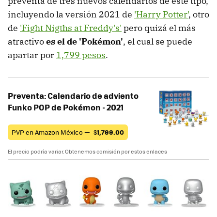
preventa de tres nuevos calendarios de este tipo,
incluyendo la versión 2021 de
'Harry Potter'
, otro
de
'Fight Nigths at Freddy's'
pero quizá el más
atractivo
es el de 'Pokémon'
, el cual se puede
apartar por
1,799 pesos
.
Preventa: Calendario de adviento
Funko POP de Pokémon - 2021
PVP en Amazon México —
$
1,799.00
El precio podría variar. Obtenemos comisión por estos enlaces