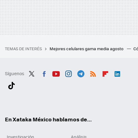
TEMAS DE INTERÉS
Mejores celulares gama media agosto
Có
Síguenos
Twit
Fac
You
Inst
Tele
RSS
Flip
Link
ter
ebo
tub
agr
gra
boa
edI
Tikt
ok
e
am
m
rd
n
ok
En Xataka México hablamos de...
Investigación
Análisis