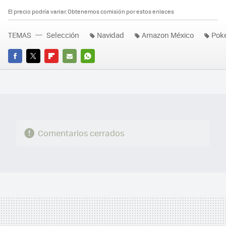
El precio podría variar. Obtenemos comisión por estos enlaces
TEMAS
Selección
Navidad
Amazon México
Pok
FACEBOOK
TWITTER
FLIPBOARD
E-
WHATSAPP
MAIL
Comentarios cerrados