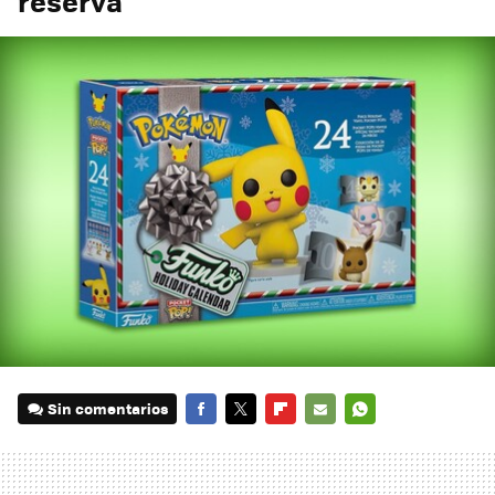
reserva
Sin comentarios
FACEBOOK
TWITTER
FLIPBOARD
E-
WHATSAPP
MAIL