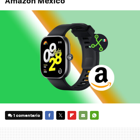
Amazon México
1 comentario
FACEBOOK
TWITTER
FLIPBOARD
E-
WHATSAPP
MAIL