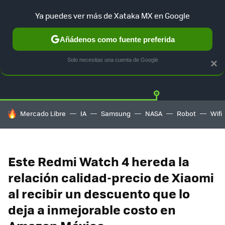
Ya puedes ver más de Xataka MX en Google
Añádenos como fuente preferida
OFERTAS
GUÍA DE COMPRAS
MERCADO LIBRE
AMAZON
Solo necesitas una cuenta de Google
×
HOY SE HABLA DE
Mercado Libre
IA
Samsung
NASA
Robot
Wifi
Este Redmi Watch 4 hereda la
relación calidad-precio de Xiaomi
al recibir un descuento que lo
deja a inmejorable costo en