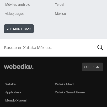
Móviles android
Telcel
videojuegos
México
VER MÁS TEMAS
BUSCA
SUBIR
Xataka
Xataka Móvil
Applesfera
Xataka Smart Home
Mundo Xiaomi