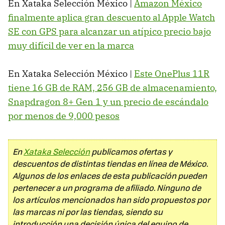
En Xataka Selección México |
Amazon México
finalmente aplica gran descuento al Apple Watch
SE con GPS para alcanzar un atípico precio bajo
muy difícil de ver en la marca
En Xataka Selección México |
Este OnePlus 11R
tiene 16 GB de RAM, 256 GB de almacenamiento,
Snapdragon 8+ Gen 1 y un precio de escándalo
por menos de 9,000 pesos
En
Xataka Selección
publicamos ofertas y
descuentos de distintas tiendas en línea de México.
Algunos de los enlaces de esta publicación pueden
pertenecer a un programa de afiliado. Ninguno de
los artículos mencionados han sido propuestos por
las marcas ni por las tiendas, siendo su
introducción una decisión única del equipo de