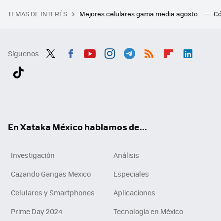
TEMAS DE INTERÉS
Mejores celulares gama media agosto
Có
Síguenos
Twit
Fac
You
Inst
Tele
RSS
Flip
Link
ter
ebo
tub
agr
gra
boa
edI
Tikt
ok
e
am
m
rd
n
ok
En Xataka México hablamos de...
Investigación
Análisis
Cazando Gangas Mexico
Especiales
Celulares y Smartphones
Aplicaciones
Prime Day 2024
Tecnología en México