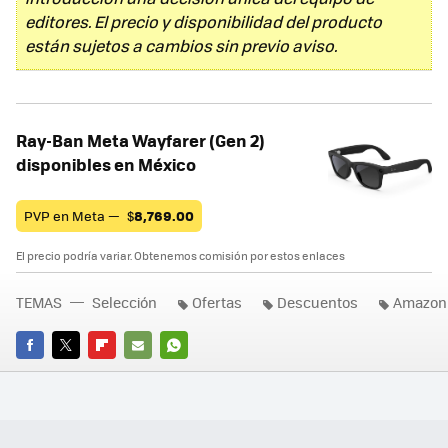
editores. El precio y disponibilidad del producto
están sujetos a cambios sin previo aviso.
Ray-Ban Meta Wayfarer (Gen 2)
disponibles en México
PVP en Meta —
$
8,769.00
El precio podría variar. Obtenemos comisión por estos enlaces
TEMAS
Selección
Ofertas
Descuentos
Amazon
FACEBOOK
TWITTER
FLIPBOARD
E-
WHATSAPP
MAIL