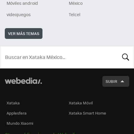
Móviles android
México
videojuegos
Telcel
VER MÁS TEMAS
BUSCA
SUBIR
Xataka
Xataka Móvil
Applesfera
Xataka Smart Home
Mundo Xiaomi