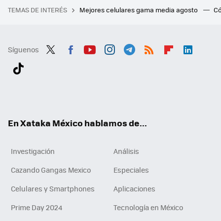
TEMAS DE INTERÉS
Mejores celulares gama media agosto
Có
Síguenos
Twit
Fac
You
Inst
Tele
RSS
Flip
Link
ter
ebo
tub
agr
gra
boa
edI
Tikt
ok
e
am
m
rd
n
ok
En Xataka México hablamos de...
Investigación
Análisis
Cazando Gangas Mexico
Especiales
Celulares y Smartphones
Aplicaciones
Prime Day 2024
Tecnología en México