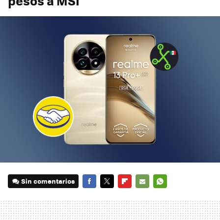
pesos a MSI
Sin comentarios
FACEBOOK
TWITTER
FLIPBOARD
E-
WHATSAPP
MAIL