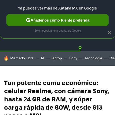
Ya puedes ver más de Xataka MX en Google
Añádenos como fuente preferida
OFERTAS
GUÍA DE COMPRAS
MERCADO LIBRE
AMAZON
Solo necesitas una cuenta de Google
×
HOY SE HABLA DE
Mercado Libre
IA
laptop
Sony
Tecnología
Cie
Tan potente como económico:
celular Realme, con cámara Sony,
hasta 24 GB de RAM, y súper
carga rápida de 80W, desde 613