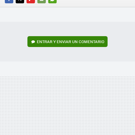
FACEBOOK
TWITTER
FLIPBOARD
E-
WHATSAPP
MAIL
ENTRAR Y ENVIAR UN COMENTARIO