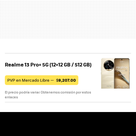
Realme 13 Pro+ 5G (12+12 GB / 512 GB)
PVP en Mercado Libre —
$
9,207.00
El precio podría variar. Obtenemos comisión por estos
enlaces