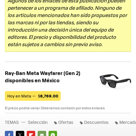
Algunos de los enlaces de esta publicación pueden
pertenecer a un programa de afiliado. Ninguno de
los artículos mencionados han sido propuestos por
las marcas ni por las tiendas, siendo su
introducción una decisión única del equipo de
editores. El precio y disponibilidad del producto
están sujetos a cambios sin previo aviso.
Ray-Ban Meta Wayfarer (Gen 2)
disponibles en México
Hoy en Meta —
$
8,769.00
El precio podría variar. Obtenemos comisión por estos enlaces
TEMAS
Selección
Ofertas
Descuentos
Mercado