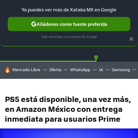
Ya puedes ver más de Xataka MX en Google
Añádenos como fuente preferida
OFERTAS
GUÍA DE COMPRAS
MERCADO LIBRE
AMAZON
Solo necesitas una cuenta de Google
×
HOY SE HABLA DE
Mercado Libre
Oferta
WhatsApp
IA
Samsung
PS5 está disponible, una vez más,
en Amazon México con entrega
inmediata para usuarios Prime