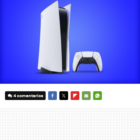
4 comentarios
FACEBOOK
TWITTER
FLIPBOARD
E-
WHATSAPP
MAIL