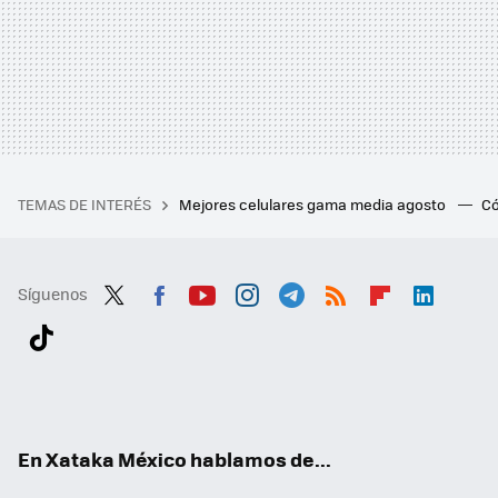
TEMAS DE INTERÉS
Mejores celulares gama media agosto
Có
Síguenos
Twit
Fac
You
Inst
Tele
RSS
Flip
Link
ter
ebo
tub
agr
gra
boa
edI
Tikt
ok
e
am
m
rd
n
ok
En Xataka México hablamos de...