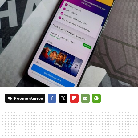
9 comentarios
FACEBOOK
TWITTER
FLIPBOARD
E-
WHATSAPP
MAIL