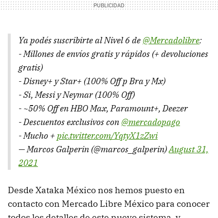
Ya podés suscribirte al Nivel 6 de
@Mercadolibre
:
- Millones de envíos gratis y rápidos (+ devoluciones
gratis)
- Disney+ y Star+ (100% Off p Bra y Mx)
- Si, Messi y Neymar (100% Off)
- ~50% Off en HBO Max, Paramount+, Deezer
- Descuentos exclusivos con
@mercadopago
- Mucho +
pic.twitter.com/YqtyX1zZwi
— Marcos Galperin (@marcos_galperin)
August 31,
2021
Desde Xataka México nos hemos puesto en
contacto con Mercado Libre México para conocer
todos los detalles de este nuevo sistema, y