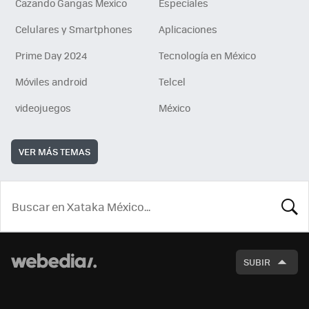
Cazando Gangas Mexico
Especiales
Celulares y Smartphones
Aplicaciones
Prime Day 2024
Tecnología en México
Móviles android
Telcel
videojuegos
México
VER MÁS TEMAS
BUSCA
SUBIR