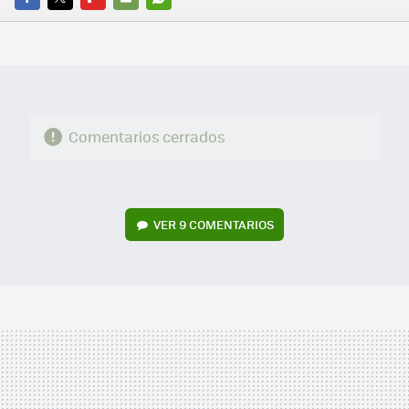
FACEBOOK
TWITTER
FLIPBOARD
E-
WHATSAPP
MAIL
Comentarios cerrados
VER
9 COMENTARIOS