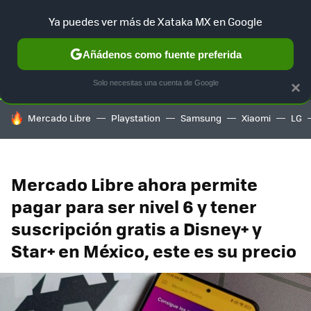
Ya puedes ver más de Xataka MX en Google
SELECCIÓN
GAMING
HOME
AUTO
TERRITORIO SAM
Añádenos como fuente preferida
Solo necesitas una cuenta de Google
×
HOY SE HABLA DE
Mercado Libre
Playstation
Samsung
Xiaomi
LG
Mercado Libre ahora permite
pagar para ser nivel 6 y tener
suscripción gratis a Disney+ y
Star+ en México, este es su precio