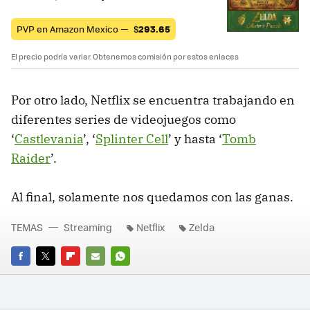
PVP en Amazon Mexico —
$
293.65
El precio podría variar. Obtenemos comisión por estos enlaces
Por otro lado, Netflix se encuentra trabajando en
diferentes series de videojuegos como
‘
Castlevania
’, ‘
Splinter Cell
’ y hasta ‘
Tomb
Raider
’.
Al final, solamente nos quedamos con las ganas.
TEMAS
Streaming
Netflix
Zelda
FACEBOOK
TWITTER
FLIPBOARD
E-
WHATSAPP
MAIL