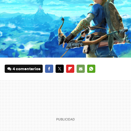
4 comentarios
FACEBOOK
TWITTER
FLIPBOARD
E-
WHATSAPP
MAIL