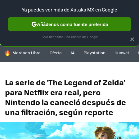
Ya puedes ver más de Xataka MX en Google
SELECCIÓN
GAMING
HOME
AUTO
TERRITORIO SAM
Añádenos como fuente preferida
Solo necesitas una cuenta de Google
×
HOY SE HABLA DE
Mercado Libre
Oferta
IA
Playstation
Huawei
La serie de 'The Legend of Zelda'
para Netflix era real, pero
Nintendo la canceló después de
una filtración, según reporte