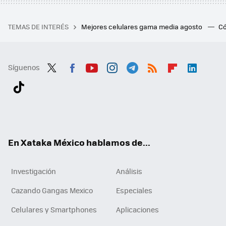
TEMAS DE INTERÉS
Mejores celulares gama media agosto
Có
Síguenos
Twit
Fac
You
Inst
Tele
RSS
Flip
Link
ter
ebo
tub
agr
gra
boa
edI
Tikt
ok
e
am
m
rd
n
ok
En Xataka México hablamos de...
Investigación
Análisis
Cazando Gangas Mexico
Especiales
Celulares y Smartphones
Aplicaciones