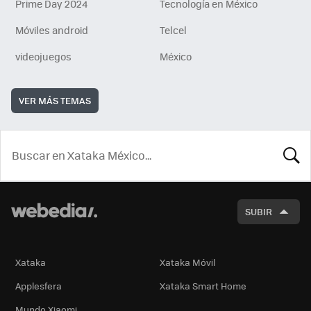
Prime Day 2024
Tecnología en México
Móviles android
Telcel
videojuegos
México
VER MÁS TEMAS
BUSCA
SUBIR
Xataka
Xataka Móvil
Applesfera
Xataka Smart Home
Mundo Xiaomi