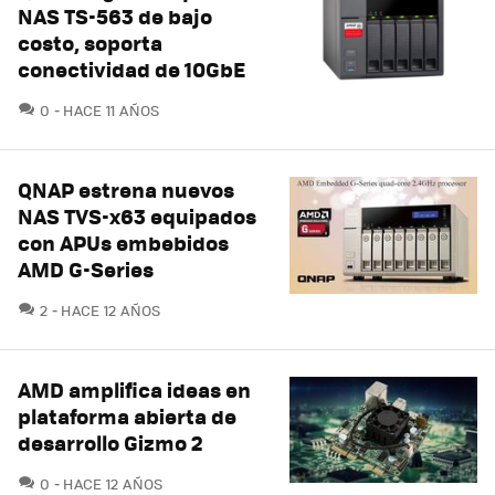
NAS TS-563 de bajo
costo, soporta
conectividad de 10GbE
COMENTARIOS
0
HACE 11 AÑOS
QNAP estrena nuevos
NAS TVS-x63 equipados
con APUs embebidos
AMD G-Series
COMENTARIOS
2
HACE 12 AÑOS
AMD amplifica ideas en
plataforma abierta de
desarrollo Gizmo 2
COMENTARIOS
0
HACE 12 AÑOS