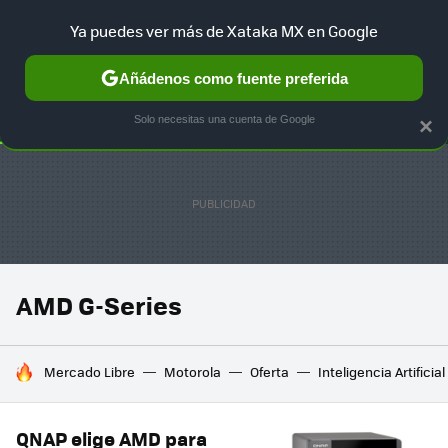
Ya puedes ver más de Xataka MX en Google
SELECCIÓN
GAMING
HOME
AUTO
TERRITORIO SAM
Añádenos como fuente preferida
Solo necesitas una cuenta de Google
×
AMD G-Series
HOY SE HABLA DE
Mercado Libre
Motorola
Oferta
Inteligencia Artificial
QNAP elige AMD para