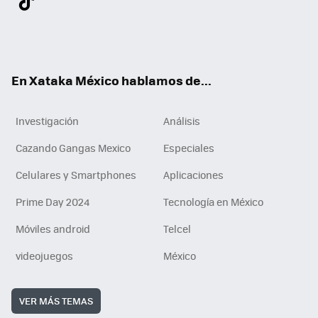
ter
ebo
tub
agr
gra
boa
edI
Tikt
ok
e
am
m
rd
n
ok
En Xataka México hablamos de...
Investigación
Análisis
Cazando Gangas Mexico
Especiales
Celulares y Smartphones
Aplicaciones
Prime Day 2024
Tecnología en México
Móviles android
Telcel
videojuegos
México
VER MÁS TEMAS