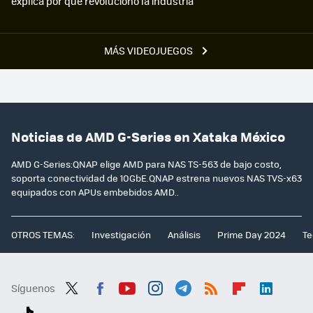
explica por qué revolucionó la industria
MÁS VIDEOJUEGOS
Noticias de AMD G-Series en Xataka México
AMD G-Series:QNAP elige AMD para NAS TS-563 de bajo costo,
soporta conectividad de 10GbE.QNAP estrena nuevos NAS TVS-x63
equipados con APUs embebidos AMD..
OTROS TEMAS:
Investigación
Análisis
Prime Day 2024
Te
Síguenos
Twit
Fac
You
Inst
Tele
RSS
Flip
Link