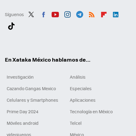
Síguenos
Twit
Fac
You
Inst
Tele
RSS
Flip
Link
ter
ebo
tub
agr
gra
boa
edI
Tikt
ok
e
am
m
rd
n
ok
En Xataka México hablamos de...
Investigación
Análisis
Cazando Gangas Mexico
Especiales
Celulares y Smartphones
Aplicaciones
Prime Day 2024
Tecnología en México
Móviles android
Telcel
videojuegos
México