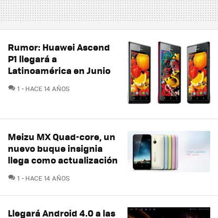
Rumor: Huawei Ascend
P1 llegará a
Latinoamérica en Junio
COMENTARIOS
1
HACE 14 AÑOS
Meizu MX Quad-core, un
nuevo buque insignia
llega como actualización
COMENTARIOS
1
HACE 14 AÑOS
Llegará Android 4.0 a las