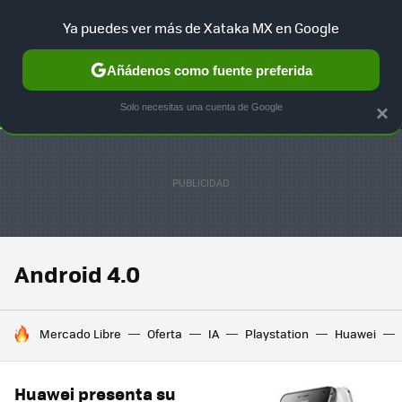
Ya puedes ver más de Xataka MX en Google
SELECCIÓN
GAMING
HOME
AUTO
TERRITORIO SAM
Añádenos como fuente preferida
Solo necesitas una cuenta de Google
×
Android 4.0
HOY SE HABLA DE
Mercado Libre
Oferta
IA
Playstation
Huawei
Huawei presenta su