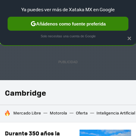
Ya puedes ver más de Xataka MX en Google
SELECCIÓN
GAMING
HOME
AUTO
TERRITORIO SAM
Añádenos como fuente preferida
Solo necesitas una cuenta de Google
×
Cambridge
HOY SE HABLA DE
Mercado Libre
Motorola
Oferta
Inteligencia Artificial
Durante 350 años la