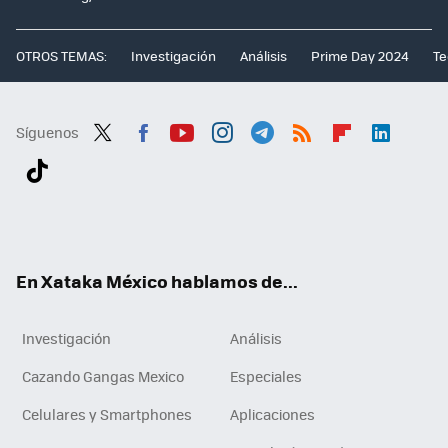
OTROS TEMAS:
Investigación
Análisis
Prime Day 2024
Te
Síguenos
Twit
Fac
You
Inst
Tele
RSS
Flip
Link
ter
ebo
tub
agr
gra
boa
edI
Tikt
ok
e
am
m
rd
n
ok
En Xataka México hablamos de...
Investigación
Análisis
Cazando Gangas Mexico
Especiales
Celulares y Smartphones
Aplicaciones