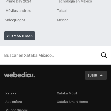
Prime Day 2024
Tecnología en México
Móviles android
Telcel
videojuegos
México
VER MÁS TEMAS
BUSCA
SUBIR
Xataka
Xataka Móvil
Applesfera
Xataka Smart Home
Mundo Xiaomi