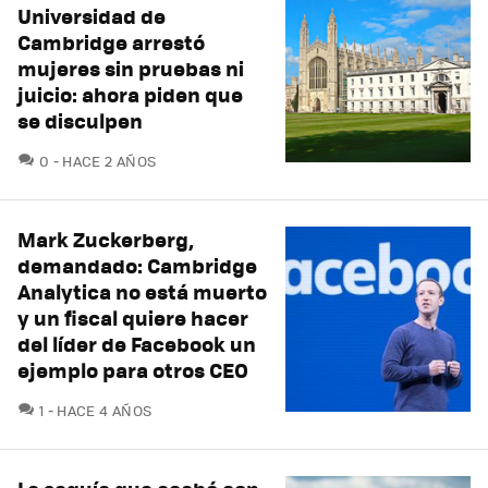
Universidad de
Cambridge arrestó
mujeres sin pruebas ni
juicio: ahora piden que
se disculpen
COMENTARIOS
0
HACE 2 AÑOS
Mark Zuckerberg,
demandado: Cambridge
Analytica no está muerto
y un fiscal quiere hacer
del líder de Facebook un
ejemplo para otros CEO
COMENTARIOS
1
HACE 4 AÑOS