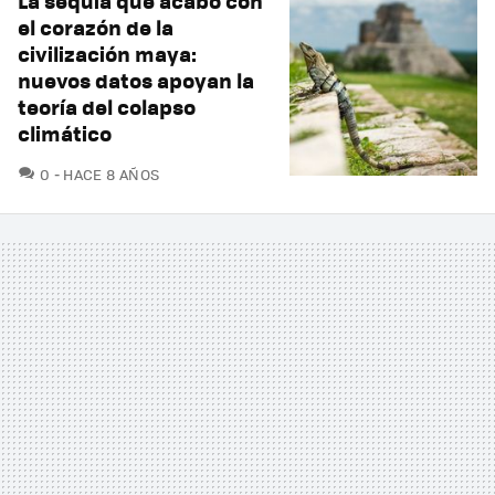
La sequía que acabó con
el corazón de la
civilización maya:
nuevos datos apoyan la
teoría del colapso
climático
COMENTARIOS
0
HACE 8 AÑOS