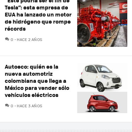
“Este podría ser el fin de
Tesla”: esta empresa de
EUA ha lanzado un motor
de hidrógeno que rompe
récords
COMENTARIOS
0
HACE 2 AÑOS
Autoeco: quién es la
nueva automotriz
colombiana que llega a
México para vender sólo
vehículos eléctricos
COMENTARIOS
0
HACE 3 AÑOS