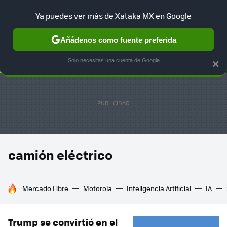
Ya puedes ver más de Xataka MX en Google
SELECCIÓN
GAMING
HOME
AUTO
TERRITORIO SAM
Añádenos como fuente preferida
Solo necesitas una cuenta de Google
×
camión eléctrico
HOY SE HABLA DE
Mercado Libre
Motorola
Inteligencia Artificial
IA
Trump se convirtió en el