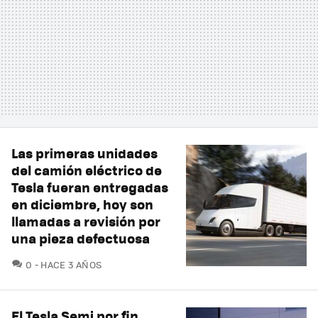
Las primeras unidades
del camión eléctrico de
Tesla fueran entregadas
en diciembre, hoy son
llamadas a revisión por
una pieza defectuosa
COMENTARIOS
0
HACE 3 AÑOS
El Tesla Semi por fin