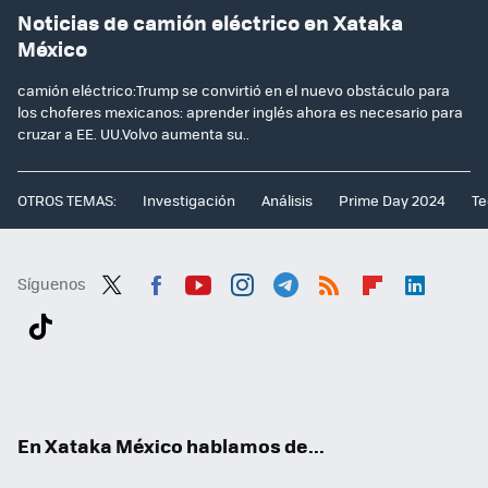
Noticias de camión eléctrico en Xataka
México
camión eléctrico:Trump se convirtió en el nuevo obstáculo para
los choferes mexicanos: aprender inglés ahora es necesario para
cruzar a EE. UU.Volvo aumenta su..
OTROS TEMAS:
Investigación
Análisis
Prime Day 2024
Te
Síguenos
Twit
Fac
You
Inst
Tele
RSS
Flip
Link
ter
ebo
tub
agr
gra
boa
edI
Tikt
ok
e
am
m
rd
n
ok
En Xataka México hablamos de...