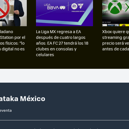
dadano
La Liga MX regresa a EA
Xbox quiere q
Station por el
después de cuatro largos
streaming grat
s físicos: “lo
años: EA FC 27 tendrá los 18
precio será v
digital no es
clubes en consolas y
antes de cada
celulares
Xataka México
reventa