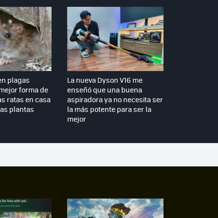
en plagas
La nueva Dyson V16 me
 mejor forma de
enseñó que una buena
as ratas en casa
aspiradora ya no necesita ser
tas plantas
la más potente para ser la
mejor