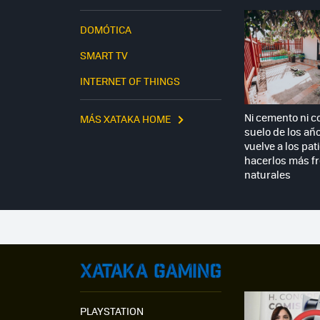
DOMÓTICA
SMART TV
INTERNET OF THINGS
Ni cemento ni co
MÁS XATAKA HOME
suelo de los añ
vuelve a los pat
hacerlos más f
naturales
PLAYSTATION