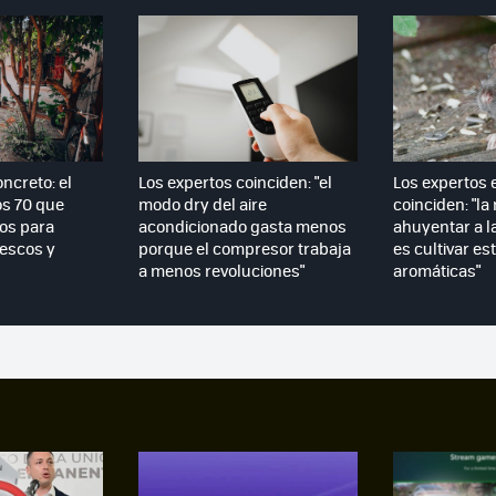
ncreto: el
Los expertos coinciden: "el
Los expertos 
os 70 que
modo dry del aire
coinciden: "la
ios para
acondicionado gasta menos
ahuyentar a l
rescos y
porque el compresor trabaja
es cultivar es
a menos revoluciones"
aromáticas"