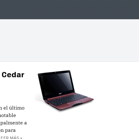
n Cedar
n el último
notable
ipalmente a
ón para
LEER MÁS »