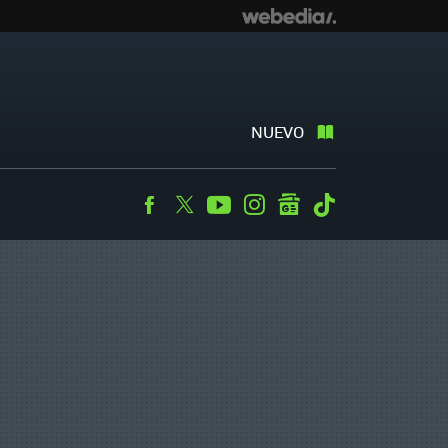
NUEVO
Facebook
Twitter
Youtube
Instagram
googlenews
Tiktok