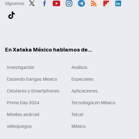
Síguenos
Twit
Fac
You
Inst
Tele
RSS
Flip
Link
ter
ebo
tub
agr
gra
boa
edI
Tikt
ok
e
am
m
rd
n
ok
En Xataka México hablamos de...
Investigación
Análisis
Cazando Gangas Mexico
Especiales
Celulares y Smartphones
Aplicaciones
Prime Day 2024
Tecnología en México
Móviles android
Telcel
videojuegos
México