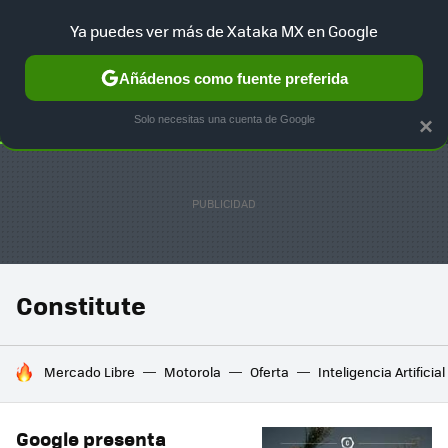
Ya puedes ver más de Xataka MX en Google
SELECCIÓN
GAMING
HOME
AUTO
TERRITORIO SAM
Añádenos como fuente preferida
Solo necesitas una cuenta de Google
×
Constitute
HOY SE HABLA DE
Mercado Libre
Motorola
Oferta
Inteligencia Artificial
Google presenta