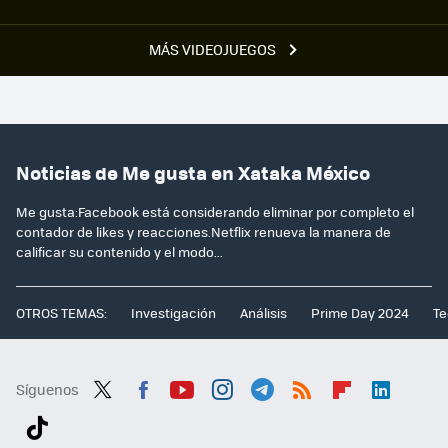
MÁS VIDEOJUEGOS
Noticias de Me gusta en Xataka México
Me gusta:Facebook está considerando eliminar por completo el
contador de likes y reacciones.Netflix renueva la manera de
calificar su contenido y el modo...
OTROS TEMAS:
Investigación
Análisis
Prime Day 2024
Te
Síguenos
Twit
Fac
You
Inst
Tele
RSS
Flip
Link