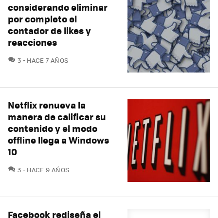
considerando eliminar
por completo el
contador de likes y
reacciones
COMENTARIOS
3
HACE 7 AÑOS
Netflix renueva la
manera de calificar su
contenido y el modo
offline llega a Windows
10
COMENTARIOS
3
HACE 9 AÑOS
Facebook rediseña el