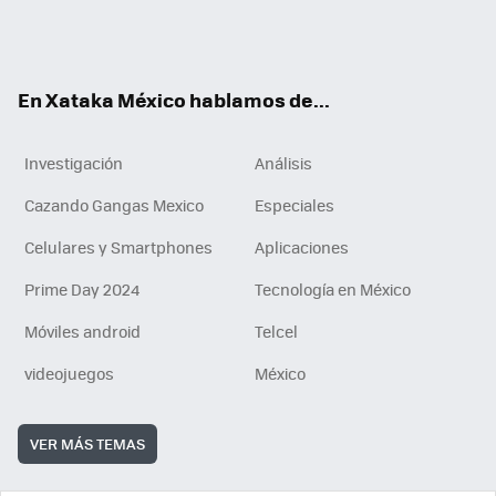
ter
ebo
tub
agr
gra
boa
edI
Tikt
ok
e
am
m
rd
n
ok
En Xataka México hablamos de...
Investigación
Análisis
Cazando Gangas Mexico
Especiales
Celulares y Smartphones
Aplicaciones
Prime Day 2024
Tecnología en México
Móviles android
Telcel
videojuegos
México
VER MÁS TEMAS