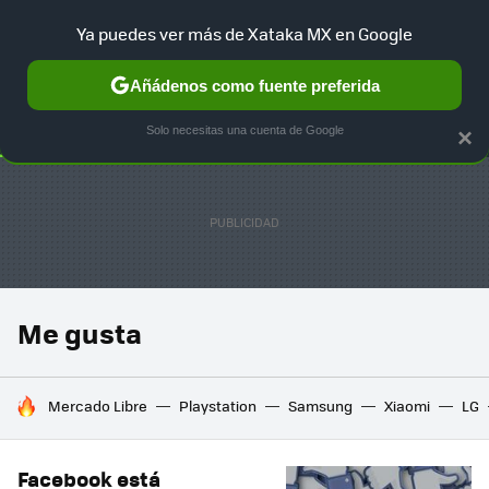
Ya puedes ver más de Xataka MX en Google
SELECCIÓN
GAMING
HOME
AUTO
TERRITORIO SAM
Añádenos como fuente preferida
Solo necesitas una cuenta de Google
×
Me gusta
HOY SE HABLA DE
Mercado Libre
Playstation
Samsung
Xiaomi
LG
Facebook está