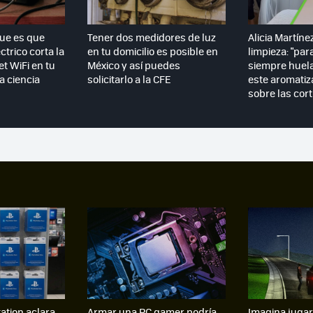
que es que
Tener dos medidores de luz
Alicia Martíne
ctrico corta la
en tu domicilio es posible en
limpieza: "par
et WiFi en tu
México y así puedes
siempre huela
la ciencia
solicitarlo a la CFE
este aromatiz
sobre las cort
tation aclara
Armar una PC gamer podría
Imagina jugar