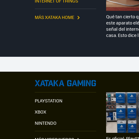
INTERNET OF THINGS
Qué tan cierto 
MÁS XATAKA HOME
este aparato elé
señal del intern
casa. Esto dice 
PLAYSTATION
XBOX
NINTENDO
Es oficial: PlayS