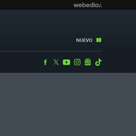
NUEVO
Facebook
Twitter
Youtube
Instagram
googlenews
Tiktok