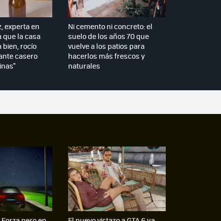
z, experta en
Ni cemento ni concreto: el
a que la casa
suelo de los años 70 que
 bien, rocío
vuelve a los patios para
ante casero
hacerlos más frescos y
inas"
naturales
 Forza pero en
El nuevo vistazo a GTA 6 ya