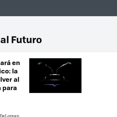
 al Futuro
sará en
co: la
ver al
a para
o DeLorean.