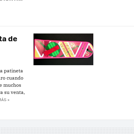
ta de
a patineta
uro cuando
de muchos
ra su venta,
MÁS »