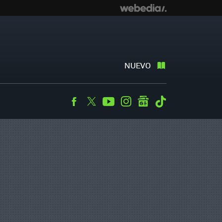
NUEVO
Facebook
Twitter
Youtube
Instagram
googlenews
Tiktok