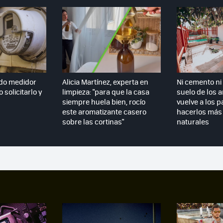
do medidor
Alicia Martínez, experta en
Ni cemento ni 
 solicitarlo y
limpieza: "para que la casa
suelo de los 
siempre huela bien, rocío
vuelve a los p
este aromatizante casero
hacerlos más 
sobre las cortinas"
naturales