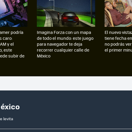
amer podría
Imagina Forza con un mapa
El nuevo vista
s caro:
de todo el mundo: este juego
tiene fecha e
AM y el
para navegador te deja
no podrás ver
, este
recorrer cualquier calle de
el primer min
de subir de
México
México
e levita