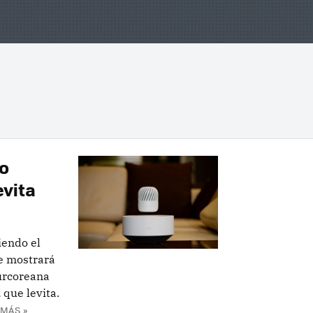
io
evita
iendo el
ue mostrará
surcoreana
que levita.
 MÁS »