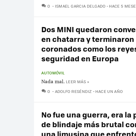
COMENTARIOS
0
ISMAEL GARCIA DELGADO
HACE 5 MESE
Dos MINI quedaron conve
en chatarra y terminaron
coronados como los reyes
seguridad en Europa
AUTOMÓVIL
Nada mal.
LEER MÁS »
COMENTARIOS
0
ADOLFO RESÉNDIZ
HACE UN AÑO
No fue una guerra, era la
de blindaje más brutal co
una limusina que enfrent