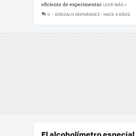
eficiente de experimentar.
LEER MÁS »
COMENTARIOS
0
GONZALO HERNÁNDEZ
HACE 4 AÑOS
El alcoholímetro especial