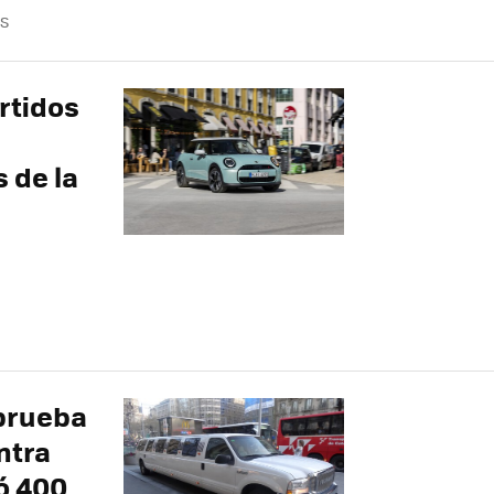
S
rtidos
 de la
 prueba
ntra
ó 400