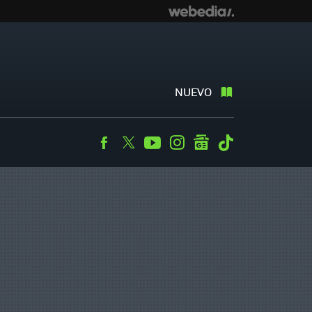
NUEVO
Facebook
Twitter
Youtube
Instagram
googlenews
Tiktok