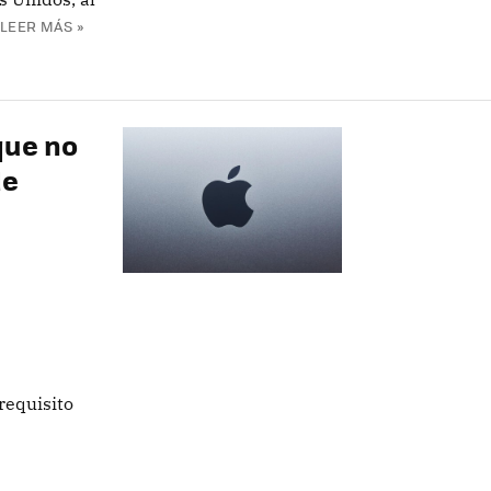
LEER MÁS »
que no
de
a
requisito