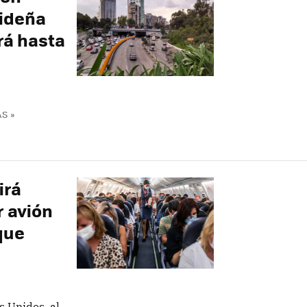
ideña
rá hasta
S »
irá
r avión
que
s Unidos, al