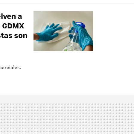
lven a
en CDMX
stas son
erciales.