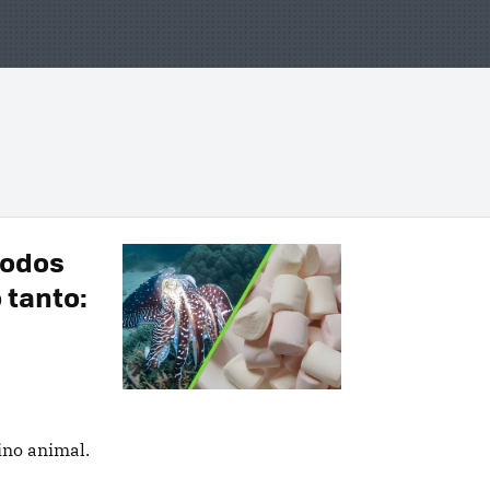
podos
 tanto:
ino animal.