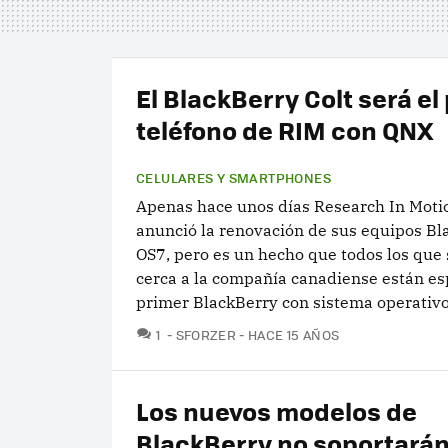
El BlackBerry Colt será el
teléfono de RIM con QNX
CELULARES Y SMARTPHONES
Apenas hace unos días Research In Moti
anunció la renovación de sus equipos Bl
OS7, pero es un hecho que todos los que
cerca a la compañía canadiense están es
primer BlackBerry con sistema operativo.
COMENTARIOS
1
SFORZER
HACE 15 AÑOS
Los nuevos modelos de
BlackBerry no soportará