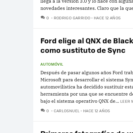
llega a la versión 3.0 y lo hace con algun
novedades interesantes. Claro que la que.
COMENTARIOS
0
RODRIGO GARRIDO
HACE 12 AÑOS
Ford elige al QNX de Blac
como sustituto de Sync
AUTOMÓVIL
Después de pasar algunos años Ford tra
Microsoft para desarrollar el sistema Syn
automovilística ha decidido sustituir est
herramienta por una que se encuentre d
bajo el sistema operativo QNX de...
LEER 
COMENTARIOS
0
CARLOSNUEL
HACE 12 AÑOS