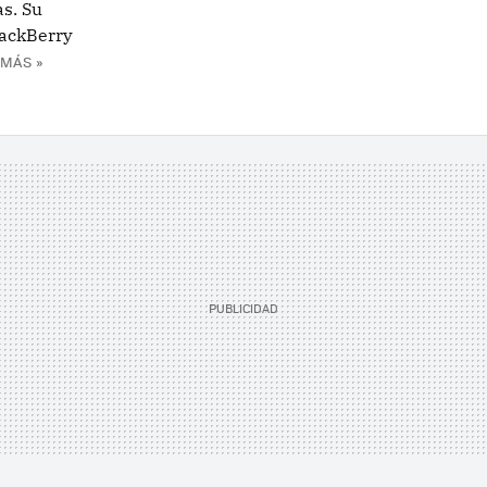
s. Su
lackBerry
 MÁS »