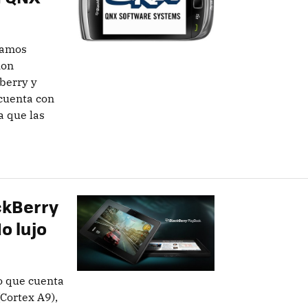
bamos
ion
berry y
cuenta con
a que las
ckBerry
o lujo
o que cuenta
Cortex A9),