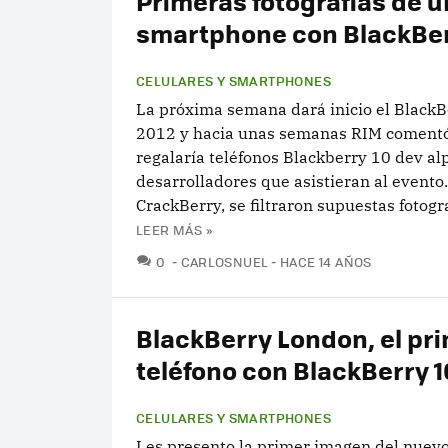
Primeras fotografías de u
smartphone con BlackBer
CELULARES Y SMARTPHONES
La próxima semana dará inicio el Black
2012 y hacia unas semanas RIM coment
regalaría teléfonos Blackberry 10 dev al
desarrolladores que asistieran al evento
CrackBerry, se filtraron supuestas fotograf
LEER MÁS »
COMENTARIOS
0
CARLOSNUEL
HACE 14 AÑOS
BlackBerry London, el pr
teléfono con BlackBerry 1
CELULARES Y SMARTPHONES
Les presento la primer imagen del nuevo