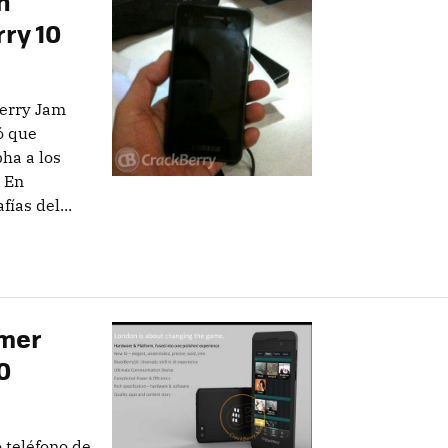
n
ry 10
Berry Jam
ó que
pha a los
. En
ías del...
imer
0
 teléfono de