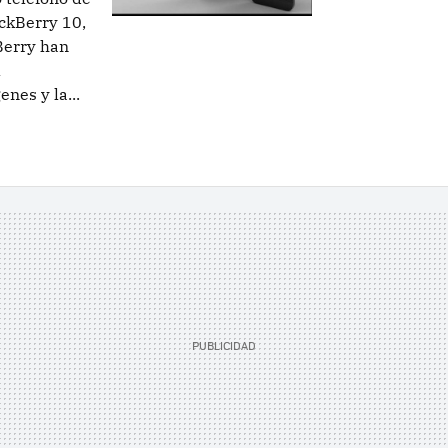
ckBerry 10,
Berry han
l
nes y la...