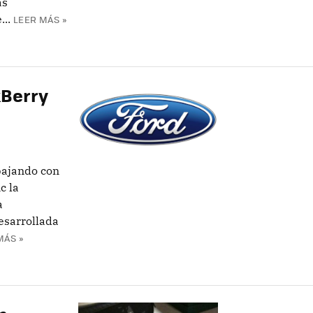
as
..
LEER MÁS »
kBerry
bajando con
c la
a
esarrollada
MÁS »