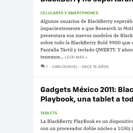
CELULARES Y SMARTPHONES
Algunos usuarios de BlackBerry esperá
impacientemente a que Research in Mot
presentara sus nuevos modelos de Black
sobre todo la BlackBerry Bold 9900 que 
Pantalla Táctil y teclado QWERTY. Y ahor
tenemos...
LEER MÁS »
COMENTARIOS
1
CARLOSNUEL
HACE 15 AÑOS
Gadgets México 2011: Bla
Playbook, una tablet a tod
TABLETS
La BlackBerry PlayBook es un dispositiv
con un procesador doble núcleo a 1GHz (