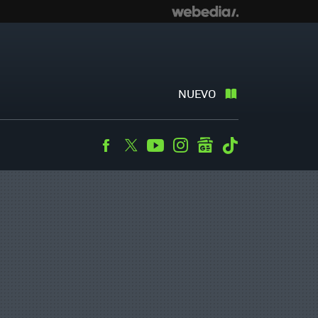
NUEVO
Facebook
Twitter
Youtube
Instagram
googlenews
Tiktok