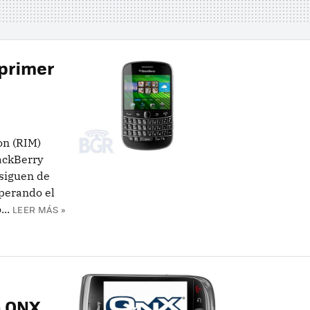
 primer
on (RIM)
ackBerry
 siguen de
perando el
..
LEER MÁS »
n QNX