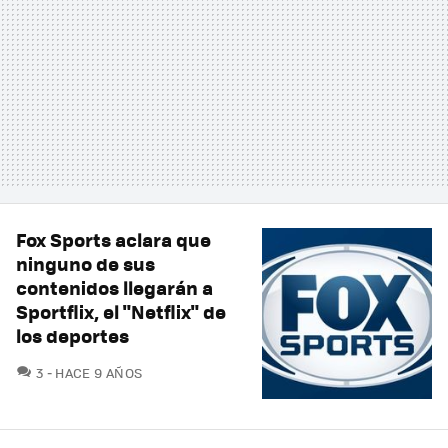
Fox Sports aclara que
ninguno de sus
contenidos llegarán a
Sportflix, el "Netflix" de
los deportes
COMENTARIOS
3
HACE 9 AÑOS