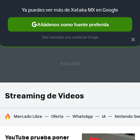
Ya puedes ver más de Xataka MX en Google
MENÚ
NUEVO
Añádenos como fuente preferida
SELECCIÓN
GAMING
HOME
AUTO
TERRITORIO SAM
Solo necesitas una cuenta de Google
×
Streaming de Videos
HOY SE HABLA DE
Mercado Libre
Oferta
WhatsApp
IA
Nintendo Sw
YouTube prueba poner