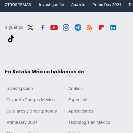
OTROS TEMAS:
Investigación
Análisis
Prime Day 2024
Te
Síguenos
Twit
Fac
You
Inst
Tele
RSS
Flip
Link
ter
ebo
tub
agr
gra
boa
edI
Tikt
ok
e
am
m
rd
n
ok
En Xataka México hablamos de...
Investigación
Análisis
Cazando Gangas Mexico
Especiales
Celulares y Smartphones
Aplicaciones
Prime Day 2024
Tecnología en México