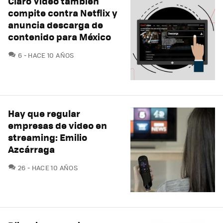
Claro Video también
compite contra Netflix y
anuncia descarga de
contenido para México
COMENTARIOS
6
HACE 10 AÑOS
Hay que regular
empresas de video en
streaming: Emilio
Azcárraga
COMENTARIOS
26
HACE 10 AÑOS