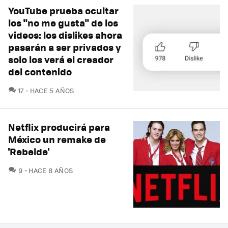
YouTube prueba ocultar
los "no me gusta" de los
videos: los dislikes ahora
pasarán a ser privados y
solo los verá el creador
del contenido
COMENTARIOS
17
HACE 5 AÑOS
Netflix producirá para
México un remake de
'Rebelde'
COMENTARIOS
9
HACE 8 AÑOS