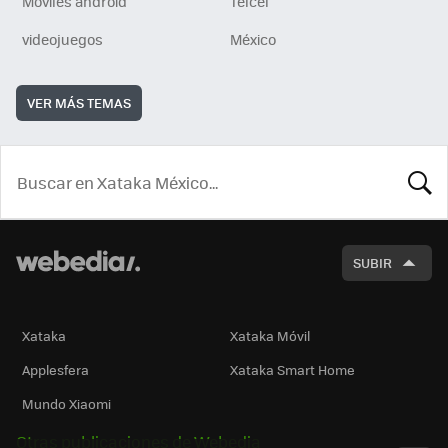
Móviles android
Telcel
videojuegos
México
VER MÁS TEMAS
BUSCA
SUBIR
Xataka
Xataka Móvil
Applesfera
Xataka Smart Home
Mundo Xiaomi
Otras publicaciones de Webedia