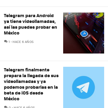
Telegram para Android
ya tiene videollamadas,
así las puedes probar en
México
COMENTARIOS
1
HACE 6 AÑOS
Telegram finalmente
prepara la llegada de sus
videollamadas y ya
podemos probarlas en la
beta de iOS desde
México
COMENTARIOS
0
HACE 6 AÑOS