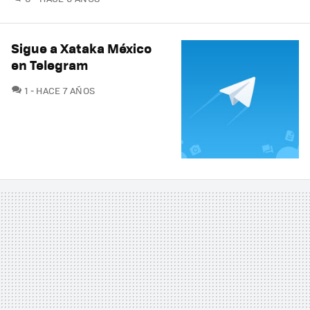
Sigue a Xataka México
en Telegram
COMENTARIOS
1
HACE 7 AÑOS