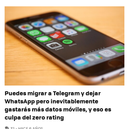
Puedes migrar a Telegram y dejar
WhatsApp pero inevitablemente
gastarás más datos móviles, y eso es
culpa del zero rating
COMENTARIOS
32
HACE 6 AÑOS