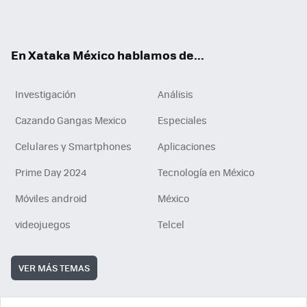
ok
e
am
m
rd
n
ok
En Xataka México hablamos de...
Investigación
Análisis
Cazando Gangas Mexico
Especiales
Celulares y Smartphones
Aplicaciones
Prime Day 2024
Tecnología en México
Móviles android
México
videojuegos
Telcel
VER MÁS TEMAS