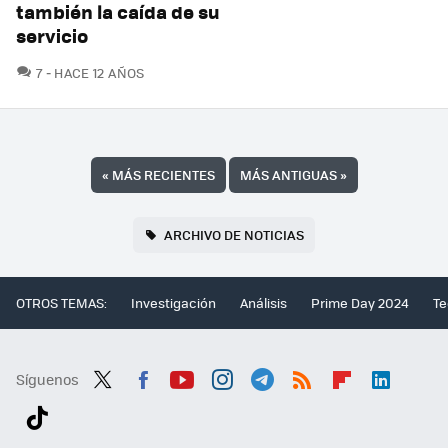
también la caída de su
servicio
COMENTARIOS
7
HACE 12 AÑOS
«
MÁS RECIENTES
MÁS ANTIGUAS
»
ARCHIVO DE NOTICIAS
OTROS TEMAS:
Investigación
Análisis
Prime Day 2024
Te
Síguenos
Twit
Fac
You
Inst
Tele
RSS
Flip
Link
ter
ebo
tub
agr
gra
boa
edI
Tikt