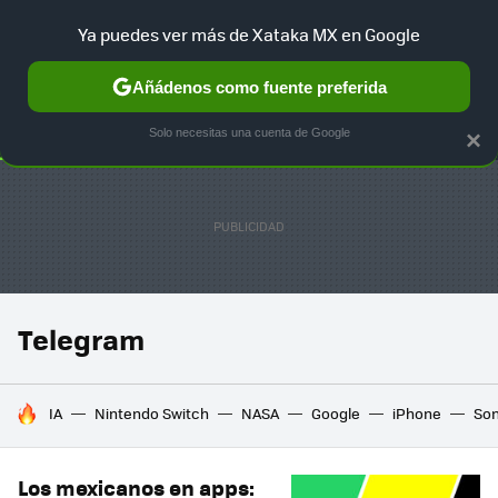
Ya puedes ver más de Xataka MX en Google
SELECCIÓN
GAMING
HOME
AUTO
TERRITORIO SAM
Añádenos como fuente preferida
Solo necesitas una cuenta de Google
×
Telegram
HOY SE HABLA DE
IA
Nintendo Switch
NASA
Google
iPhone
So
Los mexicanos en apps: