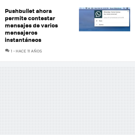
Pushbullet ahora
permite contestar
mensajes de varios
mensajeros
instantáneos
COMENTARIOS
1
HACE 11 AÑOS