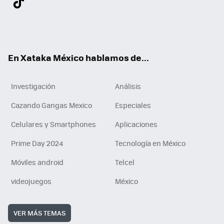
ter
ebo
tub
agr
gra
boa
edI
Tikt
ok
e
am
m
rd
n
ok
En Xataka México hablamos de...
Investigación
Análisis
Cazando Gangas Mexico
Especiales
Celulares y Smartphones
Aplicaciones
Prime Day 2024
Tecnología en México
Móviles android
Telcel
videojuegos
México
VER MÁS TEMAS