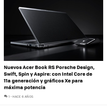
Nuevos Acer Book RS Porsche Design,
Swift, Spin y Aspire: con Intel Core de
11a generación y gráficos Xe para
máxima potencia
COMENTARIOS
1
HACE 6 AÑOS