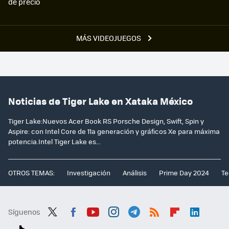
de precio
MÁS VIDEOJUEGOS
Noticias de Tiger Lake en Xataka México
Tiger Lake:Nuevos Acer Book RS Porsche Design, Swift, Spin y
Aspire: con Intel Core de 11a generación y gráficos Xe para máxima
potencia.Intel Tiger Lake es...
OTROS TEMAS:
Investigación
Análisis
Prime Day 2024
Te
Síguenos
Twit
Fac
You
Inst
Tele
RSS
Flip
Link