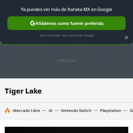
Ya puedes ver más de Xataka MX en Google
SELECCIÓN
GAMING
HOME
AUTO
TERRITORIO SAM
Añádenos como fuente preferida
Solo necesitas una cuenta de Google
×
Tiger Lake
HOY SE HABLA DE
Mercado Libre
IA
Nintendo Switch
Playstation
S