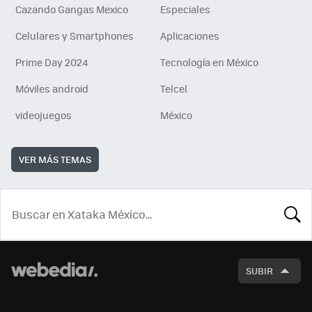
Cazando Gangas Mexico
Especiales
Celulares y Smartphones
Aplicaciones
Prime Day 2024
Tecnología en México
Móviles android
Telcel
videojuegos
México
VER MÁS TEMAS
BUSCA
SUBIR