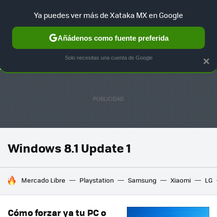
Ya puedes ver más de Xataka MX en Google
SELECCIÓN
GAMING
HOME
AUTO
TERRITORIO SAM
Añádenos como fuente preferida
Solo necesitas una cuenta de Google
×
Windows 8.1 Update 1
HOY SE HABLA DE
Mercado Libre
Playstation
Samsung
Xiaomi
LG
Cómo forzar ya tu PC o