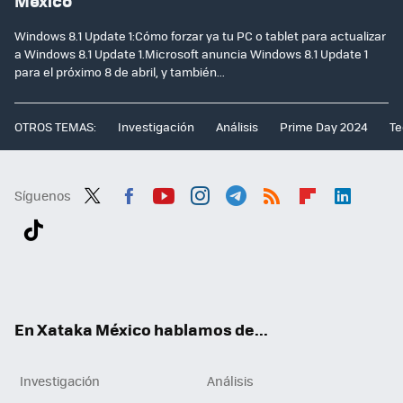
México
Windows 8.1 Update 1:Cómo forzar ya tu PC o tablet para actualizar
a Windows 8.1 Update 1.Microsoft anuncia Windows 8.1 Update 1
para el próximo 8 de abril, y también...
OTROS TEMAS:
Investigación
Análisis
Prime Day 2024
Te
Síguenos
Twit
Fac
You
Inst
Tele
RSS
Flip
Link
ter
ebo
tub
agr
gra
boa
edI
Tikt
ok
e
am
m
rd
n
ok
En Xataka México hablamos de...
Investigación
Análisis